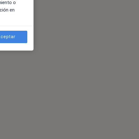
miento o
ción en
ceptar