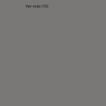
Ver más (15)
Más en esta categoría: Centros méd