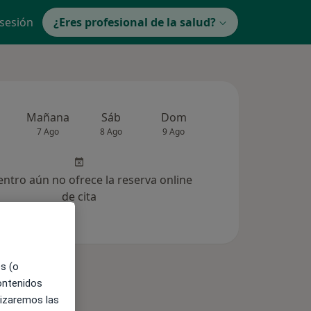
 sesión
¿Eres profesional de la salud?
Mañana
Sáb
Dom
Lun
Mar
7 Ago
8 Ago
9 Ago
10 Ago
11 Ag
entro aún no ofrece la reserva online
de cita
es (o
contenidos
lizaremos las