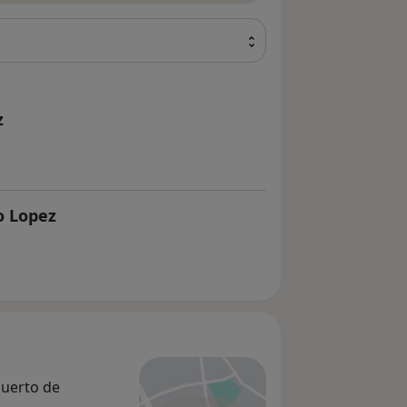
z
o Lopez
Puerto de