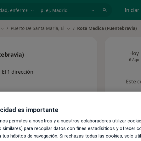
dad, enfermedad o nombre
p. ej. Madrid
Iniciar
Puerto De Santa Maria, El
Rota Medica (Fuentebravia)
Cambiar de ciudad
Cambiar de ciudad
Hoy
ebravia)
6 Ago
 El
1 dirección
Este c
s)
acidad es importante
 nos permites a nosotros y a nuestros colaboradores utilizar cooki
Consultas
 similares) para recopilar datos con fines estadísiticos y ofrecer 
 tus hábitos de navegación. Si rechazas todas las cookies, solo uti