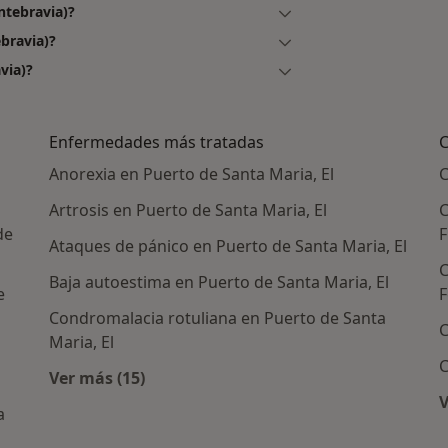
ntebravia)?
bravia)?
via)?
Enfermedades más tratadas
C
Anorexia en Puerto de Santa Maria, El
C
Artrosis en Puerto de Santa Maria, El
C
de
F
Ataques de pánico en Puerto de Santa Maria, El
C
Baja autoestima en Puerto de Santa Maria, El
e
F
Condromalacia rotuliana en Puerto de Santa
C
Maria, El
C
Ver más (15)
Más en esta categoría: Enfermedades más t
V
a