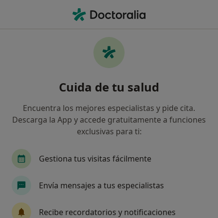
Men
Traumatología Y Cirugía Ortopédica • Motril, Granada
Filtros
• 1
Seguro
Mapa
Centros médicos de Traumatología y Cirugía
Cuida de tu salud
Ortopédica con Divina Pastora en Motril
Así organizamos los resultados
Encuentra los mejores especialistas y pide cita.
Descarga la App y accede gratuitamente a funciones
exclusivas para ti:
Gestiona tus visitas fácilmente
Envía mensajes a tus especialistas
Opción de pago online
Recibe recordatorios y notificaciones