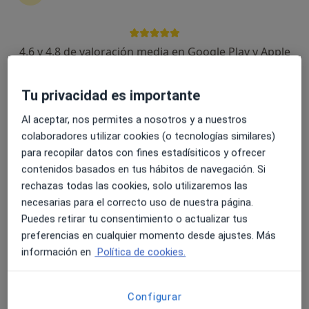
Clínica Syntagma
·
Ver más
Traumatólogo, Alergólogo, Fisioterapeuta
78 opiniones
4.6 y 4.8 de valoración media en Google Play y Apple
C/ Candida Jimenez Cazorla, 10, Bajo, Motril
•
Mapa
Store
Clínica Syntagma
Tu privacidad es importante
Primera visita Traumatología y Cirugía Ortopédica
Servicio gratuito
Mostrar más servicios
Al aceptar, nos permites a nosotros y a nuestros
colaboradores utilizar cookies (o tecnologías similares)
para recopilar datos con fines estadísiticos y ofrecer
contenidos basados en tus hábitos de navegación. Si
Dra. Marisa Galadí
Fernández
rechazas todas las cookies, solo utilizaremos las
Traumatólogo
necesarias para el correcto uso de nuestra página.
Puedes retirar tu consentimiento o actualizar tus
Ningún profesional de este centro tiene citas disponibles
preferencias en cualquier momento desde ajustes. Más
información en
Política de cookies.
Mostrar perfil
Configurar