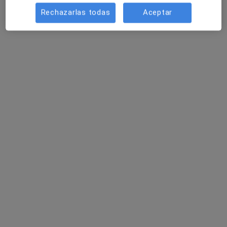
Especialistas disponibles
Rechazarlas todas
Aceptar
Estos especialistas se encuentran fuera de Motril,
Granada, en zonas cercanas a tu búsqueda
Clínica Doctor Conde
Traumatólogo, Fisioterapeuta
2181 opiniones
Camino de Ronda, nº 115 4-J, Granada
•
Mapa
Clínica Doctor Conde
Primera visita Traumatología y Cirugía Ortopédica
Servicio gratuito
Mostrar más servicios