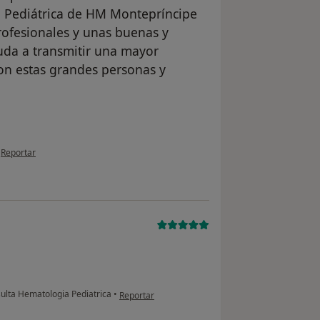
 Pediátrica de HM Montepríncipe
rofesionales y unas buenas y
uda a transmitir una mayor
on estas grandes personas y
en opinión del usuario Anónimo
•
Reportar
en opinión del usuario Cuenta eliminada
lta Hematologia Pediatrica
•
Reportar