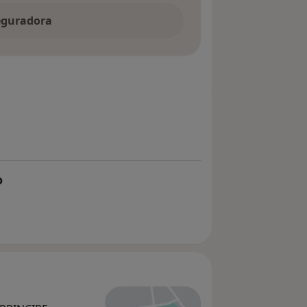
seguradora
o