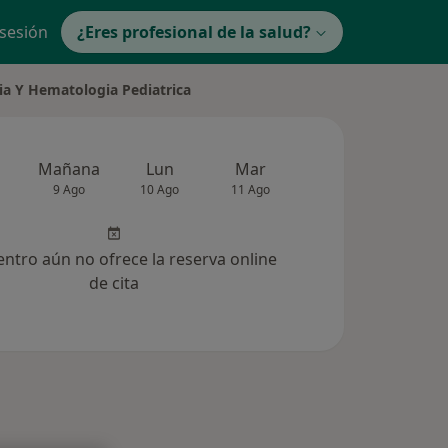
 sesión
¿Eres profesional de la salud?
a Y Hematologia Pediatrica
Mañana
Lun
Mar
Mié
Jue
9 Ago
10 Ago
11 Ago
12 Ago
13 Ag
entro aún no ofrece la reserva online
de cita