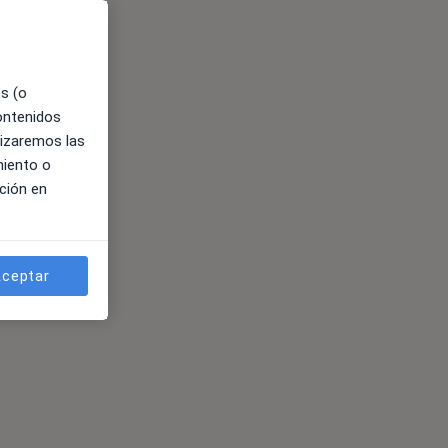
es (o
contenidos
lizaremos las
miento o
ción en
ceptar