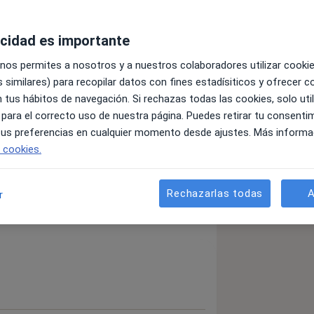
acidad es importante
trica del Hospital Universitario
s recursos materiales y humanos para
 nos permites a nosotros y a nuestros colaboradores utilizar cooki
) diagnosticado de procesos
 similares) para recopilar datos con fines estadísiticos y ofrecer 
 tus hábitos de navegación. Si rechazas todas las cookies, solo uti
edicas y enfermos privados.
 para el correcto uso de nuestra página. Puedes retirar tu consenti
ia y hospitalización, asi como
 tus preferencias en cualquier momento desde ajustes. Más informa
e cookies.
tidisciplinar por un grupo de
ás
 su quehacer diario.
experiencia en el tratamiento de este
Rechazarlas todas
A
r