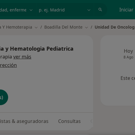
dad, enfermedad o nombre
p. ej. Madrid
Iniciar
a Y Hemoterapia
Boadilla Del Monte
Unidad De Oncologi
Cambiar de ciudad
Cambiar de ciudad
a y Hematologia Pediatrica
Hoy
rapia
ver más
8 Ago
irección
Este c
s)
listas & aseguradoras
Consultas
Opiniones