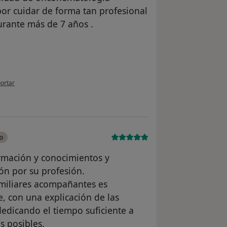
por cuidar de forma tan profesional
durante más de 7 años .
opinión del usuario Teresa
ortar
o
ormación y conocimientos y
ón por su profesión.
familiares acompañantes es
, con una explicación de las
 dedicando el tiempo suficiente a
s posibles.