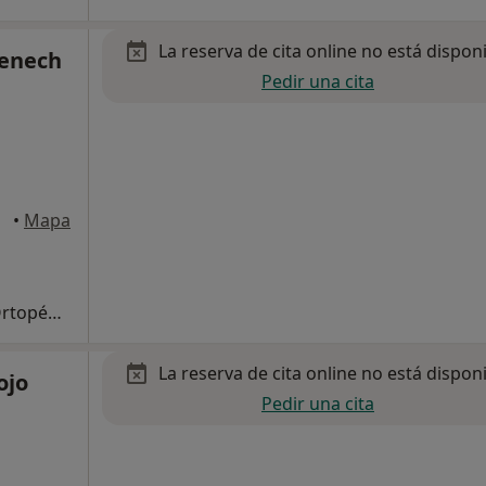
La reserva de cita online no está dispon
menech
Pedir una cita
iejo
•
Mapa
Primera visita Traumatología y Cirugía Ortopédica
La reserva de cita online no está dispon
ojo
Pedir una cita