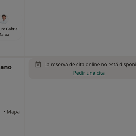
uro Gabriel
Maroa
La reserva de cita online no está dispon
zano
Pedir una cita
iejo
•
Mapa