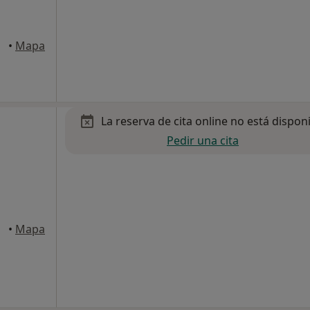
iejo
•
Mapa
La reserva de cita online no está dispon
Pedir una cita
iejo
•
Mapa