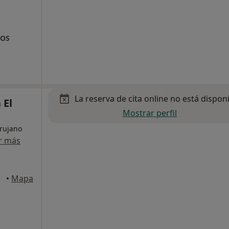
TOS
La reserva de cita online no está dispon
 El
Mostrar perfil
irujano
r más
iejo
•
Mapa