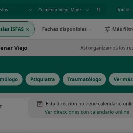
dad, enfermedad o nombre
p. ej. Madrid
Iniciar
slas ISFAS
Fechas disponibles
Más filtr
menar Viejo
Así organizamos los re
lmólogo
Psiquiatra
Traumatólogo
Ver más
Esta dirección no tiene calendario onli
r
Ver direcciones con calendario online