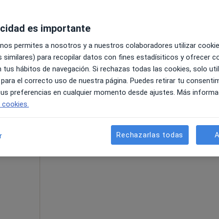
acidad es importante
iejo
•
Mapa
 nos permites a nosotros y a nuestros colaboradores utilizar cooki
 similares) para recopilar datos con fines estadísiticos y ofrecer 
Primera visita Traumatología y Cirugía Ortopédica
 tus hábitos de navegación. Si rechazas todas las cookies, solo uti
 para el correcto uso de nuestra página. Puedes retirar tu consenti
 tus preferencias en cualquier momento desde ajustes. Más informa
La reserva de cita online no está dispon
e cookies.
Pedir una cita
Rechazarlas todas
A
r