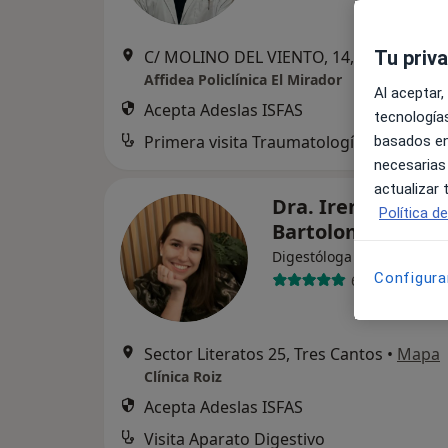
Tu priv
C/ MOLINO DEL VIENTO, 14, Colmenar V
Affidea Policlínica El Mirador
Al aceptar,
Acepta Adeslas ISFAS
tecnologías
basados en
necesarias
actualizar
Dra. Irene Blanco
Política d
Bartolomé
·
Ver más
Digestóloga
Configura
6 opiniones
Sector Literatos 25, Tres Cantos
•
Mapa
Clínica Roiz
Acepta Adeslas ISFAS
Visita Aparato Digestivo