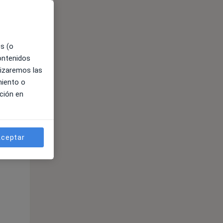
es (o
contenidos
lizaremos las
miento o
ción en
ible
ceptar