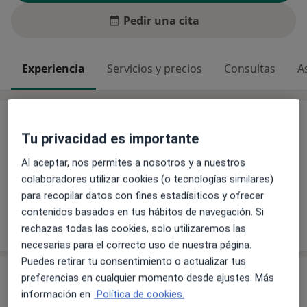
Pedir una cita
Experiencia
Servicios y precios
Consultas
A
Experiencia
Tu privacidad es importante
Principales enfermedades tratadas
Contractura muscular
Cervicalgia
Tendinitis
Al aceptar, nos permites a nosotros y a nuestros
a11y_sr_more_dise
Lesiones deportivas
Esguinces
+6
colaboradores utilizar cookies (o tecnologías similares)
para recopilar datos con fines estadísiticos y ofrecer
contenidos basados en tus hábitos de navegación. Si
Mostrar más detalles
rechazas todas las cookies, solo utilizaremos las
sobre la experiencia
necesarias para el correcto uso de nuestra página.
Puedes retirar tu consentimiento o actualizar tus
Servicios y precios
preferencias en cualquier momento desde ajustes. Más
información en
Política de cookies.
Visita Fisioterapia