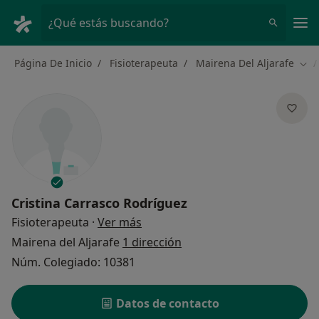
Men
¿Qué estás buscando?
Página De Inicio
Fisioterapeuta
Mairena Del Aljarafe
Cam
Cristina Carrasco Rodríguez
sobre las especializaciones
Fisioterapeuta
·
Ver más
Mairena del Aljarafe
1 dirección
Núm. Colegiado: 10381
Datos de contacto