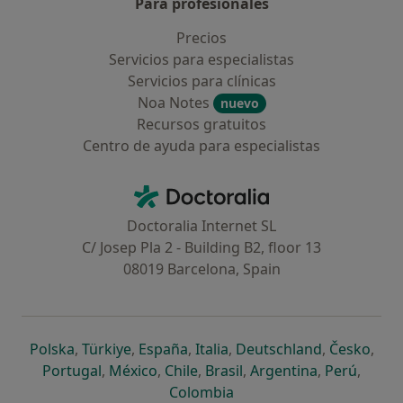
Para profesionales
Precios
Servicios para especialistas
Servicios para clínicas
Noa Notes
nuevo
Recursos gratuitos
Centro de ayuda para especialistas
Contacto
Doctoralia - Página de inicio
Doctoralia Internet SL
C/ Josep Pla 2 - Building B2, floor 13
08019 Barcelona, Spain
se abre en una nueva pestaña
se abre en una nueva pestaña
se abre en una nueva pestaña
se abre en una nueva pes
se abre en 
se a
Polska
,
Türkiye
,
España
,
Italia
,
Deutschland
,
Česko
,
se abre en una nueva pestaña
se abre en una nueva pestaña
se abre en una nueva pestaña
se abre en una nueva p
se abre en 
se abr
Portugal
,
México
,
Chile
,
Brasil
,
Argentina
,
Perú
,
se abre en una nueva pe
Colombia