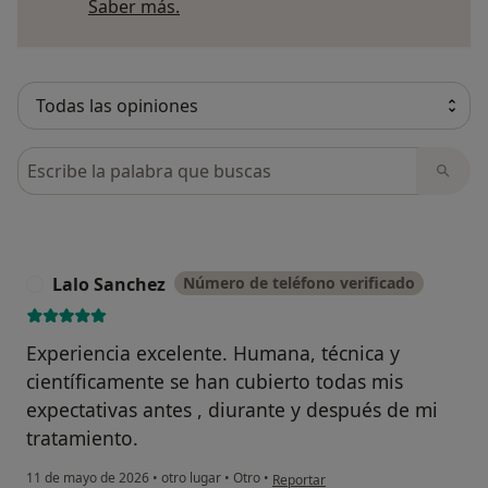
Más información sobre opiniones
Saber más.
Busca en opiniones
Lalo Sanchez
Número de teléfono verificado
L
Experiencia excelente. Humana, técnica y
científicamente se han cubierto todas mis
expectativas antes , diurante y después de mi
tratamiento.
en opinión del usuario Lalo Sanchez
11 de mayo de 2026
•
otro lugar
•
Otro
•
Reportar