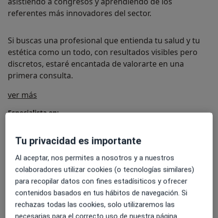
asistiendo a congresos y aprendiendo de los
referentes más innovadores del sector.
Si buscas una profesional que entienda tu salud y tu
estética como un todo, con resultados visibles pero
discretos, estaré encantada de valorarte en una
primera consulta.
Sobre mí
ver más
Especialista en:
Atención continuada
Atención primaria
Tu privacidad es importante
Salud del hombre
Al aceptar, nos permites a nosotros y a nuestros
Salud de la mujer
colaboradores utilizar cookies (o tecnologías similares)
Mostrar más detalles
para recopilar datos con fines estadísiticos y ofrecer
Principales enfermedades tratadas
contenidos basados en tus hábitos de navegación. Si
rechazas todas las cookies, solo utilizaremos las
Envejecimiento facial
Alopecia
Flacidez facial
necesarias para el correcto uso de nuestra página.