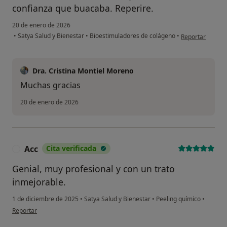
confianza que buacaba. Reperire.
20 de enero de 2026
en opinión del 
•
Satya Salud y Bienestar
•
Bioestimuladores de colágeno
•
Reportar
Dra. Cristina Montiel Moreno
Muchas gracias
20 de enero de 2026
Acc
Cita verificada
A
Genial, muy profesional y con un trato
inmejorable.
1 de diciembre de 2025
•
Satya Salud y Bienestar
•
Peeling químico
•
en opinión del usuario Acc
Reportar