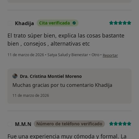
Khadija
Cita verificada
K
El trato súper bien, explica las cosas bastante
bien , consejos , alternativas etc
en opinión del usuari
11 de marzo de 2026
•
Satya Salud y Bienestar
•
Otro
•
Reportar
Dra. Cristina Montiel Moreno
Muchas gracias por tu comentario Khadija
11 de marzo de 2026
M.M.N
Número de teléfono verificado
M
Fue una experiencia muy cómoda y formal. La