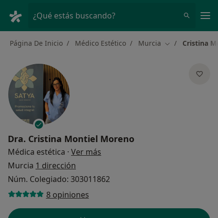
Men
¿Qué estás buscando?
Página De Inicio
Médico Estético
Murcia
Cristina 
Cambiar de ciu
Dra.
Cristina Montiel Moreno
sobre las especializaciones
Médica estética
·
Ver más
Murcia
1 dirección
Núm. Colegiado: 303011862
8 opiniones