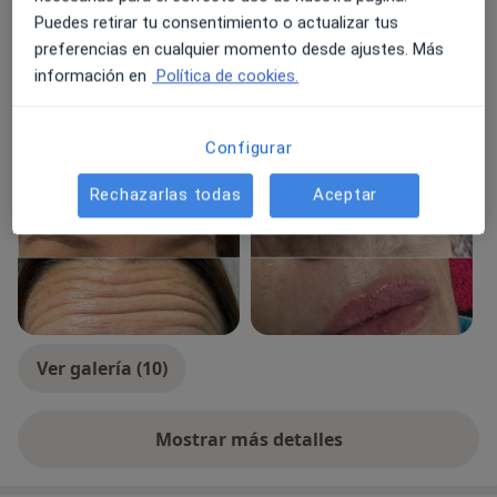
Arrugas faciales y signos del envejecimiento facial
Puedes retirar tu consentimiento o actualizar tus
a11y_sr_
Manchas en la piel por el envejecimiento
+19
preferencias en cualquier momento desde ajustes. Más
información en
Política de cookies.
Tipos de consulta
Presencial
Ver direcciones (1)
Configurar
Fotos y vídeos
Rechazarlas todas
Aceptar
Ver galería (10)
Mostrar más detalles
sobre la experiencia