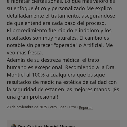
e hidratar ciertas zonas. Lo que más valoro es
su enfoque ético y personalizado.Me explico
detalladamente el tratamiento, asegurándose
de que entendiera cada paso del proceso.
El procedimiento fue rápido e indoloro y los
resultados son muy naturales. El cambio es
notable sin parecer "operada" o Artificial. Me
veo más fresca.
Además de su destreza médica, el trato
humano es excepcional. Recomiendo a la Dra.
Montiel al 100% a cualquiera que busque
resultados de medicina estética de calidad con
la seguridad de estar en las mejores manos. ¡Es
una gran profesional!
en opinión del usuario Jose N
23 de noviembre de 2025
•
otro lugar
•
Otro
•
Reportar
Dra. Cristina Montiel Moreno