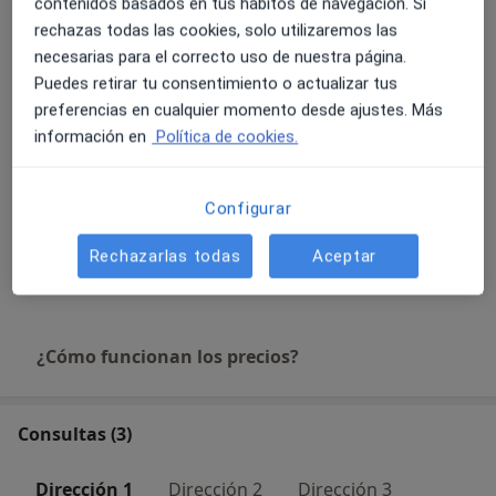
contenidos basados en tus hábitos de navegación. Si
rechazas todas las cookies, solo utilizaremos las
Tartrectomía en ambas arcadas
necesarias para el correcto uso de nuestra página.
Detalles
Puedes retirar tu consentimiento o actualizar tus
preferencias en cualquier momento desde ajustes. Más
Servicio integral odontología
información en
Política de cookies.
Detalles
Reconstrucción dental
Configurar
Desde 0 €
Detalles
Rechazarlas todas
Aceptar
+ 26 servicios
¿Cómo funcionan los precios?
Consultas (3)
Dirección 1
Dirección 2
Dirección 3