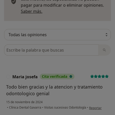
pagar para modificar o eliminar opiniones.
Más información sobre opiniones
Saber más.
Busca en opiniones
Maria josefa
Cita verificada
M
Todo bien gracias y la atencion y tratamiento
odontologico genial
15 de noviembre de 2024
en opinión del usu
•
Clínica Dental Gavarra
•
Visitas sucesivas Odontología
•
Reportar