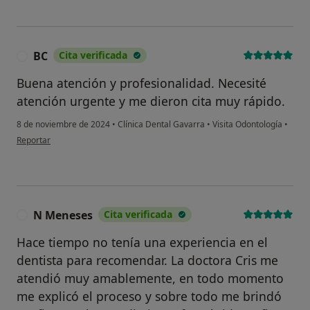
BC
Cita verificada
B
Buena atención y profesionalidad. Necesité
atención urgente y me dieron cita muy rápido.
8 de noviembre de 2024
•
Clínica Dental Gavarra
•
Visita Odontología
•
en opinión del usuario BC
Reportar
N Meneses
Cita verificada
N
Hace tiempo no tenía una experiencia en el
dentista para recomendar. La doctora Cris me
atendió muy amablemente, en todo momento
me explicó el proceso y sobre todo me brindó