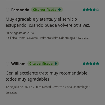
Fernando
Cita verificada
F
Muy agradable y atenta, y el servicio
estupendo, cuando pueda volvere otra vez.
30 de agosto de 2024
en opinión del usuar
•
Clínica Dental Gavarra
•
Primera visita Odontología
•
Reportar
William
Cita verificada
W
Genial excelente trato,muy recomendable
todos muy agradables
12 de julio de 2024
•
Clínica Dental Gavarra
•
Visita Odontología
•
en opinión del usuario William
Reportar