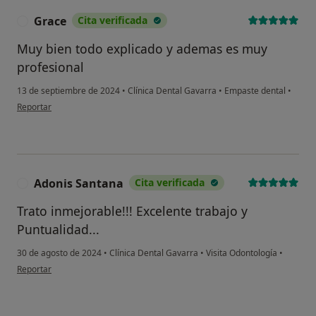
Grace
Cita verificada
G
Muy bien todo explicado y ademas es muy
profesional
13 de septiembre de 2024
•
Clínica Dental Gavarra
•
Empaste dental
•
en opinión del usuario Grace
Reportar
Adonis Santana
Cita verificada
A
Trato inmejorable!!! Excelente trabajo y
Puntualidad...
30 de agosto de 2024
•
Clínica Dental Gavarra
•
Visita Odontología
•
en opinión del usuario Adonis Santana
Reportar