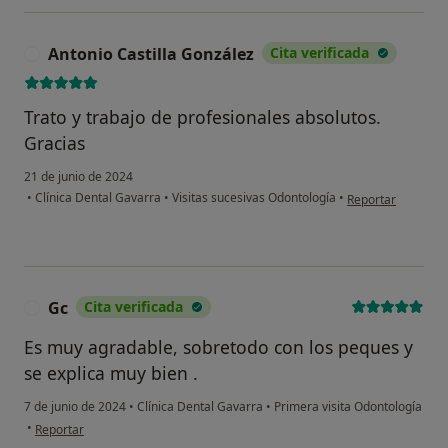
Antonio Castilla González
Cita verificada
A
Trato y trabajo de profesionales absolutos.
Gracias
21 de junio de 2024
en opinión del usu
•
Clínica Dental Gavarra
•
Visitas sucesivas Odontología
•
Reportar
Gc
Cita verificada
G
Es muy agradable, sobretodo con los peques y
se explica muy bien .
7 de junio de 2024
•
Clínica Dental Gavarra
•
Primera visita Odontología
en opinión del usuario Gc
•
Reportar