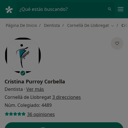
Men
¿Qué estás buscando?
Página De Inicio
Dentista
Cornellà De Llobregat
Cri
Cambiar 
Cristina Purroy Corbella
sobre las especializaciones
Dentista
·
Ver más
Cornellà de Llobregat
3 direcciones
Núm. Colegiado: 4489
36 opiniones