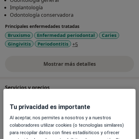
Odontología general
Implantología
Odontología conservadora
Principales enfermedades tratadas
Bruxismo
Enfermedad periodontal
Caries
a11y_sr_more_diseases
Gingivitis
Periodontitis
+5
Mostrar más detalles
sobre la experiencia
Servicios y precios
Primera visita Odontología
Tu privacidad es importante
Desde 0 €
Detalles
Al aceptar, nos permites a nosotros y a nuestros
Limpieza dental
colaboradores utilizar cookies (o tecnologías similares)
Detalles
para recopilar datos con fines estadísiticos y ofrecer