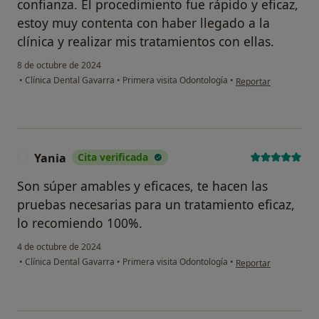
confianza. El procedimiento fue rápido y eficaz,
estoy muy contenta con haber llegado a la
clínica y realizar mis tratamientos con ellas.
8 de octubre de 2024
en opinión del usua
•
Clínica Dental Gavarra
•
Primera visita Odontología
•
Reportar
Yania
Cita verificada
Y
Son súper amables y eficaces, te hacen las
pruebas necesarias para un tratamiento eficaz,
lo recomiendo 100%.
4 de octubre de 2024
en opinión del usuari
•
Clínica Dental Gavarra
•
Primera visita Odontología
•
Reportar