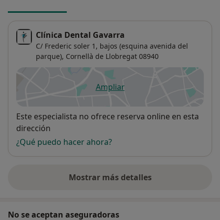
Clínica Dental Gavarra
C/ Frederic soler 1, bajos (esquina avenida del
parque),
Cornellà de Llobregat
08940
Ampliar
se abre en una nueva pestañ
Disponibilidad
Este especialista no ofrece reserva online en esta
dirección
¿Qué puedo hacer ahora?
Mostrar más detalles
sobre la dirección
No se aceptan aseguradoras