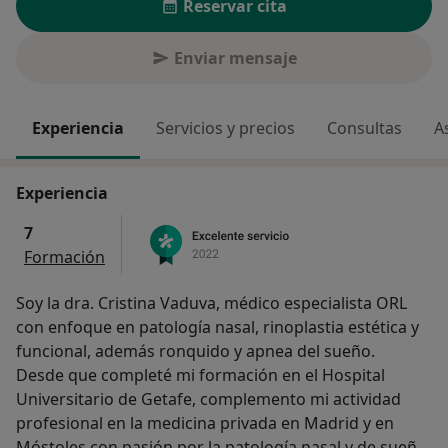
Reservar cita
Enviar mensaje
Experiencia
Servicios y precios
Consultas
A
Experiencia
7
Formación
Soy la dra. Cristina Vaduva, médico especialista ORL
con enfoque en patología nasal, rinoplastia estética y
funcional, además ronquido y apnea del sueño.
Desde que completé mi formación en el Hospital
Universitario de Getafe, complemento mi actividad
profesional en la medicina privada en Madrid y en
Móstoles con pasión por la patología nasal y de sueño.