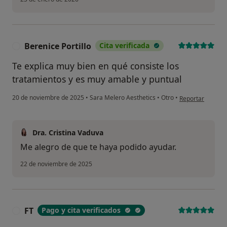
Berenice Portillo
Cita verificada
B
Te explica muy bien en qué consiste los
tratamientos y es muy amable y puntual
en opinión del us
20 de noviembre de 2025
•
Sara Melero Aesthetics
•
Otro
•
Reportar
Dra. Cristina Vaduva
Me alegro de que te haya podido ayudar.
22 de noviembre de 2025
FT
Pago y cita verificados
F