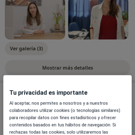
Ver galería (3)
Mostrar más detalles
sobre la experiencia
Servicios y precios
Tu privacidad es importante
Al aceptar, nos permites a nosotros y a nuestros
Blefaroplastia superior
Reservar cita
Servicio gratuito
Detalles
colaboradores utilizar cookies (o tecnologías similares)
para recopilar datos con fines estadísiticos y ofrecer
contenidos basados en tus hábitos de navegación. Si
Hidratación de labios
rechazas todas las cookies, solo utilizaremos las
Reservar cita