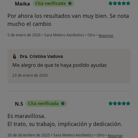
Maika
Cita verificada
M
Por ahora los resultados van muy bien. Se nota
mucho el cambio
en opinión del usuario
5 de enero de 2026
•
Sara Melero Aesthetics
•
Otro
•
Reportar
Dra. Cristina Vaduva
Me alegro de que te haya podido ayudar.
23 de enero de 2026
N.S
Cita verificada
N
Es maravillosa.
El trato, su trabajo, implicación y dedicación.
en opinión del us
20 de diciembre de 2025
•
Sara Melero Aesthetics
•
Otro
•
Reportar