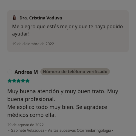
Dra. Cristina Vaduva
Me alegro que estés mejor y que te haya podido
ayudar!
19 de diciembre de 2022
Andrea M
Número de teléfono verificado
A
Muy buena atención y muy buen trato. Muy
buena profesional.
Me explico todo muy bien. Se agradece
médicos como ella.
29 de agosto de 2022
•
Gabinete Velázquez
•
Visitas sucesivas Otorrinolaringología
•
en opinión del usuario Andrea M