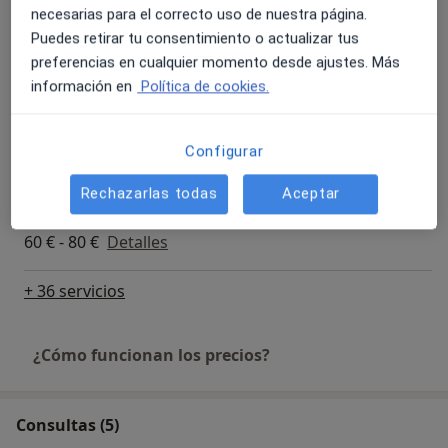
350 €
Detalles
necesarias para el correcto uso de nuestra página.
Puedes retirar tu consentimiento o actualizar tus
Consulta online
preferencias en cualquier momento desde ajustes. Más
100 €
Detalles
información en
Política de cookies.
Rinomodelación
Configurar
350 €
Detalles
Rechazarlas todas
Aceptar
Radiofrecuencia facial
60 € - 80 €
Detalles
+ 36 servicios
¿Cómo funcionan los precios?
Consultas (5)