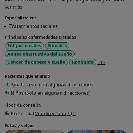
Sobre mí
A través de mi página web intento facilitar a los
ver más
pacientes información y consejos prácticos de cara a
Especialista en:
su patología. Considero que es importante aclarar
Tratamientos faciales
dudas y explicar detalles para que cada persona
entienda la enfermedad y el proceso por el que está
Principales enfermedades tratadas
pasando y también las decisiones médicas que se
Pólipos nasales
Sinusitis
toman.
Apnea obstructiva del sueño
Además, ofrezco servicios de consulta online y de
a11y_sr_mor
Cáncer de cabeza y cuello
Ronquido
+13
segunda opinión médica.
Formación en centro de referencia en cirugía de base
Pacientes que atiendo
de cráneo y vértigo.
Adultos (Solo en algunas direcciones)
Niños (Solo en algunas direcciones)
Tipos de consulta
Presencial
Ver direcciones (1)
Fotos y vídeos