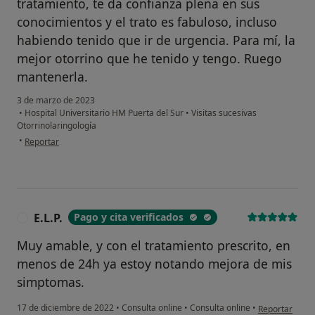
tratamiento, te da confianza plena en sus
conocimientos y el trato es fabuloso, incluso
habiendo tenido que ir de urgencia. Para mí, la
mejor otorrino que he tenido y tengo. Ruego
mantenerla.
3 de marzo de 2023
•
Hospital Universitario HM Puerta del Sur
•
Visitas sucesivas
Otorrinolaringología
en opinión del usuario Sheila Gómez
•
Reportar
E.L.P.
Pago y cita verificados
E
Muy amable, y con el tratamiento prescrito, en
menos de 24h ya estoy notando mejora de mis
simptomas.
en opinión del 
17 de diciembre de 2022
•
Consulta online
•
Consulta online
•
Reportar