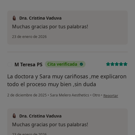
Dra. Cristina Vaduva
Muchas gracias por tus palabras!
23 de enero de 2026
M Teresa PS
Cita verificada
M
La doctora y Sara muy cariñosas ,me explicaron
todo el proceso muy bien ,sin duda
en opinión del usu
2 de diciembre de 2025
•
Sara Melero Aesthetics
•
Otro
•
Reportar
Dra. Cristina Vaduva
Muchas gracias por tus palabras!
23 de enero de 2026