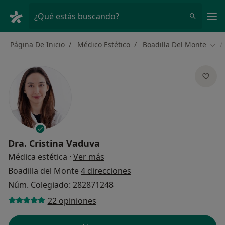
Men
¿Qué estás buscando?
Página De Inicio
Médico Estético
Boadilla Del Monte
Camb
Dra.
Cristina Vaduva
sobre las especializaciones
Médica estética
·
Ver más
Boadilla del Monte
4 direcciones
Núm. Colegiado: 282871248
22 opiniones