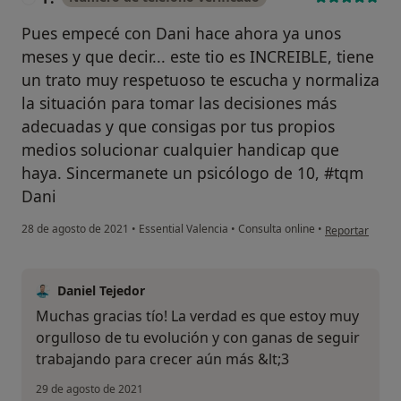
Pues empecé con Dani hace ahora ya unos
meses y que decir... este tio es INCREIBLE, tiene
un trato muy respetuoso te escucha y normaliza
la situación para tomar las decisiones más
adecuadas y que consigas por tus propios
medios solucionar cualquier handicap que
haya. Sincermanete un psicólogo de 10, #tqm
Dani
en opinión del u
28 de agosto de 2021
•
Essential Valencia
•
Consulta online
•
Reportar
Daniel Tejedor
Muchas gracias tío! La verdad es que estoy muy
orgulloso de tu evolución y con ganas de seguir
trabajando para crecer aún más &lt;3
29 de agosto de 2021