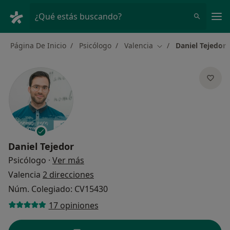
Men
¿Qué estás buscando?
Página De Inicio
Psicólogo
Valencia
Daniel Tejedor
Cambiar de ciudad
Daniel Tejedor
sobre las especializaciones
Psicólogo
·
Ver más
Valencia
2 direcciones
Núm. Colegiado: CV15430
17 opiniones