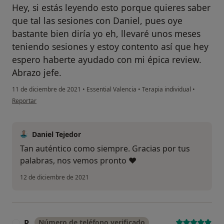
Hey, si estás leyendo esto porque quieres saber
que tal las sesiones con Daniel, pues oye
bastante bien diría yo eh, llevaré unos meses
teniendo sesiones y estoy contento así que hey
espero haberte ayudado con mi épica review.
Abrazo jefe.
11 de diciembre de 2021
•
Essential Valencia
•
Terapia individual
•
en opinión del usuario Camilo
Reportar
Daniel Tejedor
Tan auténtico como siempre. Gracias por tus
palabras, nos vemos pronto ♥️
12 de diciembre de 2021
P.
Número de teléfono verificado
P