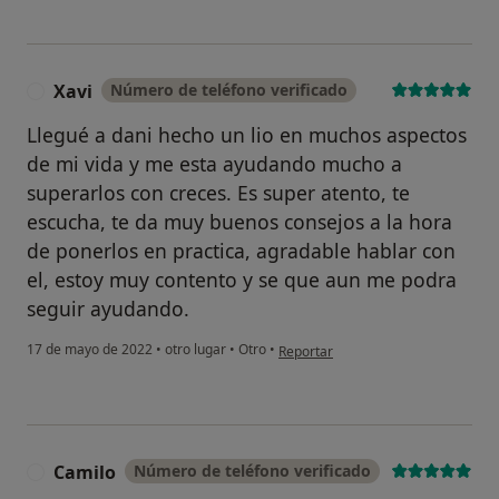
Xavi
Número de teléfono verificado
X
Llegué a dani hecho un lio en muchos aspectos
de mi vida y me esta ayudando mucho a
superarlos con creces. Es super atento, te
escucha, te da muy buenos consejos a la hora
de ponerlos en practica, agradable hablar con
el, estoy muy contento y se que aun me podra
seguir ayudando.
en opinión del usuario Xavi
17 de mayo de 2022
•
otro lugar
•
Otro
•
Reportar
Camilo
Número de teléfono verificado
C