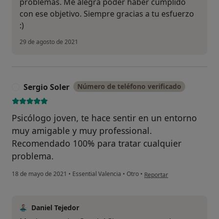
problemas. Me alegra poder haber cumplido
No, pero lo consideraría
con ese objetivo. Siempre gracias a tu esfuerzo
No, y no confío en ello
:)
29 de agosto de 2021
Continuar
Sergio Soler
Número de teléfono verificado
S
Psicólogo joven, te hace sentir en un entorno
muy amigable y muy professional.
Recomendado 100% para tratar cualquier
problema.
en opinión del usuario Serg
18 de mayo de 2021
•
Essential Valencia
•
Otro
•
Reportar
Daniel Tejedor