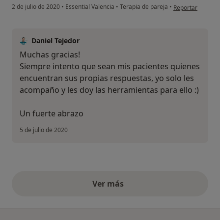
en opinión del u
2 de julio de 2020
•
Essential Valencia
•
Terapia de pareja
•
Reportar
Daniel Tejedor
Muchas gracias!
Siempre intento que sean mis pacientes quienes
encuentran sus propias respuestas, yo solo les
acompaño y les doy las herramientas para ello :)
Un fuerte abrazo
5 de julio de 2020
Ver más
opiniones anteriores