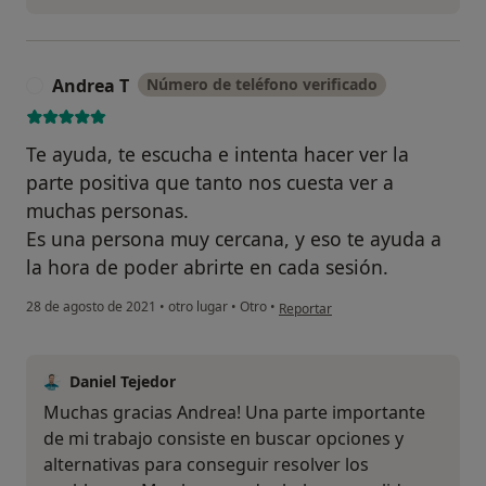
Andrea T
Número de teléfono verificado
A
Te ayuda, te escucha e intenta hacer ver la
parte positiva que tanto nos cuesta ver a
muchas personas.
Es una persona muy cercana, y eso te ayuda a
la hora de poder abrirte en cada sesión.
¿Alguna vez has usado una app
en opinión del usuario Andrea T
28 de agosto de 2021
•
otro lugar
•
Otro
•
Reportar
o chatbot de IA para hablar
sobre un tema emocional o
psicológico?
Daniel Tejedor
Sí, varias veces
Muchas gracias Andrea! Una parte importante
de mi trabajo consiste en buscar opciones y
Sí, una vez
alternativas para conseguir resolver los