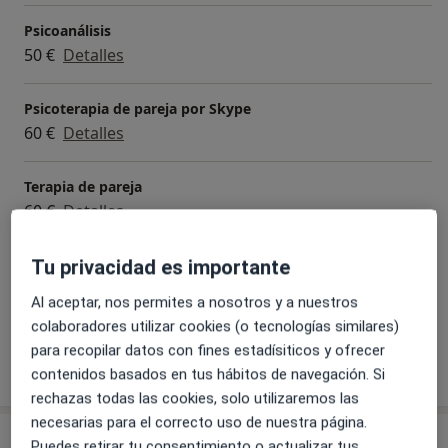
de pareja, duelo, ruptura, problemas laborales, etc.
Psicoanálisis
50 €
Detalles
Si quieres resolver cualquier cuestión, no dudes en
escribirme al teléfono móvil a través de WhatsApp o
Psicoterapia de pareja por Skype
llamarme directamente para preguntarme lo que
60 €
Detalles
necesites saber para sentirte mejor y ganar en
tranquilidad.
Terapia de pareja
60 €
Detalles
Tu privacidad es importante
Terapia individual
50 €
Detalles
Al aceptar, nos permites a nosotros y a nuestros
colaboradores utilizar cookies (o tecnologías similares)
para recopilar datos con fines estadísiticos y ofrecer
¿Cómo funcionan los precios?
contenidos basados en tus hábitos de navegación. Si
rechazas todas las cookies, solo utilizaremos las
necesarias para el correcto uso de nuestra página.
Consultas (2)
Puedes retirar tu consentimiento o actualizar tus