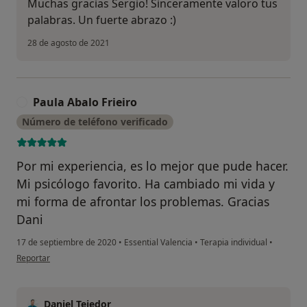
Muchas gracias Sergio! Sinceramente valoro tus
palabras. Un fuerte abrazo :)
28 de agosto de 2021
Paula Abalo Frieiro
P
Número de teléfono verificado
Por mi experiencia, es lo mejor que pude hacer.
Mi psicólogo favorito. Ha cambiado mi vida y
mi forma de afrontar los problemas. Gracias
Dani
17 de septiembre de 2020
•
Essential Valencia
•
Terapia individual
•
en opinión del usuario Paula Abalo Frieiro
Reportar
Daniel Tejedor