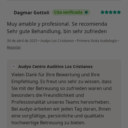
Dagmar Gottoli
Cita verificada
D
Muy amable y profesional. Se recomienda
Sehr gute Behandlung, bin sehr zufrieden
30 de abril de 2025
•
Audyo Los Cristianos
•
Primera Visita Audiología
•
en opinión del usuario Dagmar Gottoli
Reportar
Audyo Centro Auditivo Los Cristianos
Vielen Dank für Ihre Bewertung und Ihre
Empfehlung. Es freut uns sehr zu wissen, dass
Sie mit der Betreuung so zufrieden waren und
besonders die Freundlichkeit und
Professionalität unseres Teams hervorheben.
Bei audyo arbeiten wir jeden Tag daran, Ihnen
eine sorgfältige, persönliche und qualitativ
hochwertige Betreuung zu bieten.