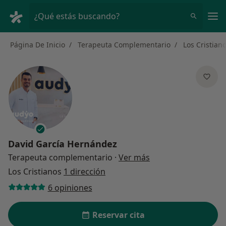
Men
¿Qué estás buscando?
Página De Inicio
Terapeuta Complementario
Los Cristian
David García Hernández
sobre las especializ
Terapeuta complementario
·
Ver más
Los Cristianos
1 dirección
6 opiniones
Reservar cita