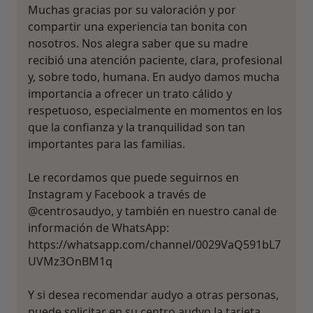
Muchas gracias por su valoración y por
compartir una experiencia tan bonita con
nosotros. Nos alegra saber que su madre
recibió una atención paciente, clara, profesional
y, sobre todo, humana. En audyo damos mucha
importancia a ofrecer un trato cálido y
respetuoso, especialmente en momentos en los
que la confianza y la tranquilidad son tan
¿Alguna vez has usado una app
o chatbot de IA para hablar
importantes para las familias.
sobre un tema emocional o
psicológico?
Le recordamos que puede seguirnos en
Instagram y Facebook a través de
Sí, varias veces
@centrosaudyo, y también en nuestro canal de
información de WhatsApp:
Sí, una vez
https://whatsapp.com/channel/0029VaQ591bL7
No, pero lo consideraría
UVMz3OnBM1q
No, y no confío en ello
Y si desea recomendar audyo a otras personas,
puede solicitar en su centro audyo la tarjeta