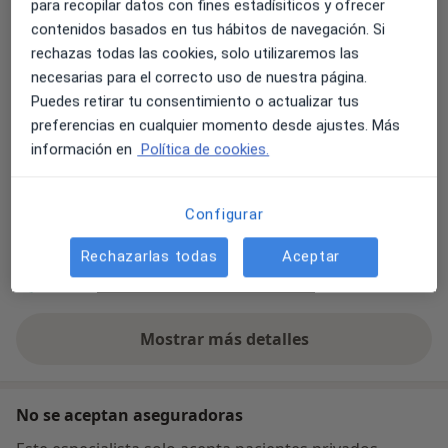
para recopilar datos con fines estadísiticos y ofrecer
Ampliar
se abre en una nueva pestañ
contenidos basados en tus hábitos de navegación. Si
rechazas todas las cookies, solo utilizaremos las
Disponibilidad
necesarias para el correcto uso de nuestra página.
Mostrar el calendario
Puedes retirar tu consentimiento o actualizar tus
preferencias en cualquier momento desde ajustes. Más
información en
Política de cookies.
Formas de pago (visitas privadas)
Efectivo
Configurar
Tarjeta de crédito
Número de teléfono
Rechazarlas todas
Aceptar
679 75...
Mostrar número de teléfono
Mostrar más detalles
sobre la dirección
No se aceptan aseguradoras