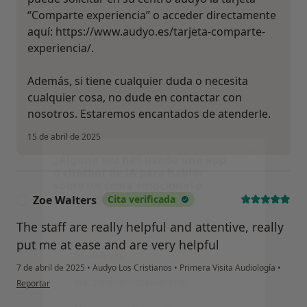
Continuar
“Comparte experiencia” o acceder directamente
aquí: https://www.audyo.es/tarjeta-comparte-
experiencia/.
Además, si tiene cualquier duda o necesita
cualquier cosa, no dude en contactar con
nosotros. Estaremos encantados de atenderle.
15 de abril de 2025
Zoe Walters
Cita verificada
Z
The staff are really helpful and attentive, really
put me at ease and are very helpful
7 de abril de 2025
•
Audyo Los Cristianos
•
Primera Visita Audiología
•
en opinión del usuario Zoe Walters
Reportar