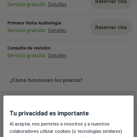
Reservar cita
Servicio gratuito
Detalles
Primera Visita Audiología
Reservar cita
Servicio gratuito
Detalles
Consulta de revisión
Servicio gratuito
Detalles
¿Cómo funcionan los precios?
Consulta
Tu privacidad es importante
Audyo Centro Auditivo Los Cristianos
Al aceptar, nos permites a nosotros y a nuestros
Avenida De Suecia, 15,
Los Cristianos
38650
colaboradores utilizar cookies (o tecnologías similares)