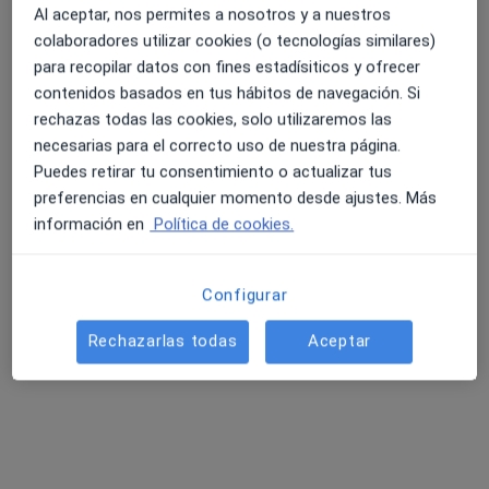
Al aceptar, nos permites a nosotros y a nuestros
51 opiniones
colaboradores utilizar cookies (o tecnologías similares)
para recopilar datos con fines estadísiticos y ofrecer
Dirección 1
Dirección 2
4.6 y 4.8 de valoración media en Google Play y Apple
contenidos basados en tus hábitos de navegación. Si
Store
rechazas todas las cookies, solo utilizaremos las
Plaça de la Solidaritat, 7-8, Blanes
•
Mapa
necesarias para el correcto uso de nuestra página.
Abaden Dentistas - Blanes
Puedes retirar tu consentimiento o actualizar tus
preferencias en cualquier momento desde ajustes. Más
Acepta Previsora Bilbaína
información en
Política de cookies.
Primera visita Odontología Pediátrica
Este especialista no ofrece reserva de cita online en esta dirección.
Configurar
Pedir una cita
Rechazarlas todas
Aceptar
Búsquedas relacionadas
Otros especialistas de Previsora Bilbaína
Dentistas de Previsora Bilbaína en Blanes