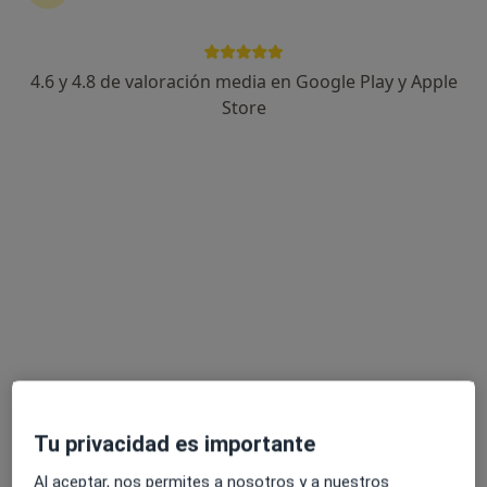
32 opiniones
Avenida Federico Soto, 11, 3 C, Alicante
•
Mapa
Clínica Dental Dr. Jorge Fonseca
4.6 y 4.8 de valoración media en Google Play y Apple
Acepta AvantSalud
Store
Primera visita Odontología
Este especialista no ofrece reserva de cita online en esta dirección.
Pedir una cita
Tu privacidad es importante
Dra. Yanetsy González Fernández
Al aceptar, nos permites a nosotros y a nuestros