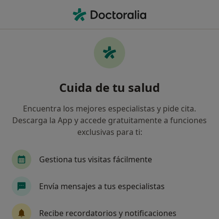
Men
Dentista • Alicante, Alicante
Filtros
Seguro:
AvantSalud
Dentistas de AvantSalud en Alicante
Cuida de tu salud
Así organizamos los resultados
Encuentra los mejores especialistas y pide cita.
Descarga la App y accede gratuitamente a funciones
exclusivas para ti:
Gestiona tus visitas fácilmente
Envía mensajes a tus especialistas
Dr. Jorge Fonseca Pavón
·
Ver más
Dentista
Recibe recordatorios y notificaciones