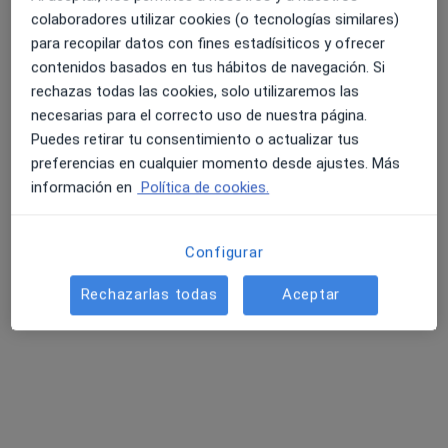
·
Ver más
Dentista
colaboradores utilizar cookies (o tecnologías similares)
8 opiniones
para recopilar datos con fines estadísiticos y ofrecer
Avenida Federico Soto, 11, 3 C, Alicante
•
Mapa
contenidos basados en tus hábitos de navegación. Si
Clínica Dental Dr. Jorge Fonseca
rechazas todas las cookies, solo utilizaremos las
Acepta AvantSalud
necesarias para el correcto uso de nuestra página.
Puedes retirar tu consentimiento o actualizar tus
Primera visita Odontología
preferencias en cualquier momento desde ajustes. Más
Este especialista no ofrece reserva de cita online en esta dirección.
información en
Política de cookies.
Pedir una cita
Configurar
Rechazarlas todas
Aceptar