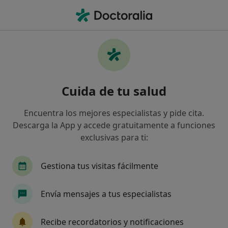
Men
Dentista • Almuñecar, Granada
Filtros
Seguro:
Catalana Occidente
Dentistas de Catalana Occidente en
Cuida de tu salud
Almuñecar
Así organizamos los resultados
Encuentra los mejores especialistas y pide cita.
Descarga la App y accede gratuitamente a funciones
exclusivas para ti:
Gestiona tus visitas fácilmente
Envía mensajes a tus especialistas
Dra. Elena Castillo
Recibe recordatorios y notificaciones
·
Ver más
Dentista