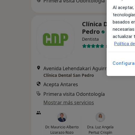
Primera visita Odontología
Al aceptar,
tecnologías
basados en
Clínica Dental Sa
necesarias
Pedro
actualizar
Dentista
Política d
80 opiniones
Configura
Avenida Lehendakari Aguirre 10, 1, Derecha , 
Clínica Dental San Pedro
Acepta Antares
Primera visita Odontología
Mostrar más servicios
Dr. Mauricio Alberto
Dra. Luz Angela
Lizarazo Rozo
Pertuz Crispín