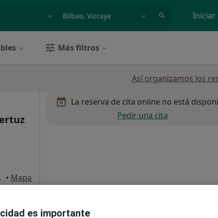
dad, enfermedad o nombre
p. ej. Madrid
Iniciar
bles
Más filtros
Así organizamos los re
La reserva de cita online no está dispon
Pedir una cita
ertuz
Deusto, Bilbao
•
Mapa
acidad es importante