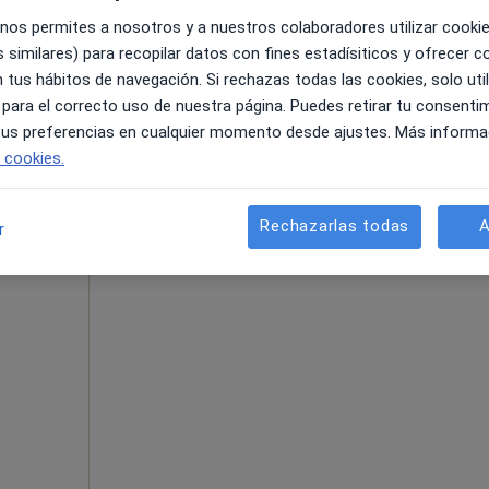
 nos permites a nosotros y a nuestros colaboradores utilizar cooki
 similares) para recopilar datos con fines estadísiticos y ofrecer 
La reserva de cita online no está dispon
 tus hábitos de navegación. Si rechazas todas las cookies, solo uti
n
 para el correcto uso de nuestra página. Puedes retirar tu consenti
Mostrar perfil
 tus preferencias en cualquier momento desde ajustes. Más informa
e cookies.
Rechazarlas todas
A
r
Deusto, Bilbao
•
Mapa