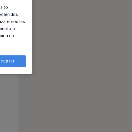
es (o
contenidos
ible
lizaremos las
miento o
ción en
ceptar