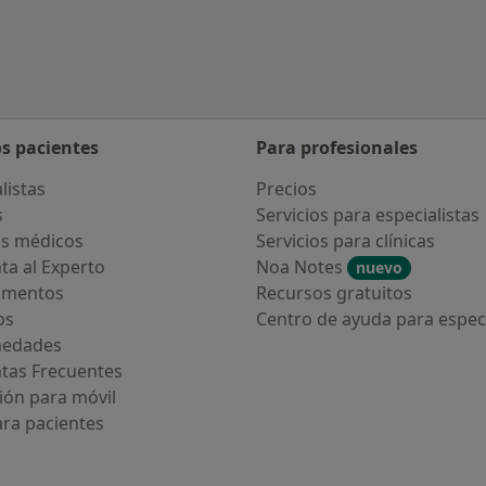
os pacientes
Para profesionales
listas
Precios
s
Servicios para especialistas
s médicos
Servicios para clínicas
ta al Experto
Noa Notes
nuevo
amentos
Recursos gratuitos
os
Centro de ayuda para especi
medades
tas Frecuentes
ión para móvil
ara pacientes