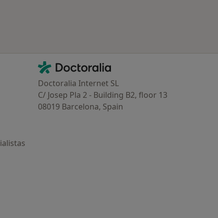
Contacto
Doctoralia - Página de inicio
Doctoralia Internet SL
C/ Josep Pla 2 - Building B2, floor 13
08019 Barcelona, Spain
alistas