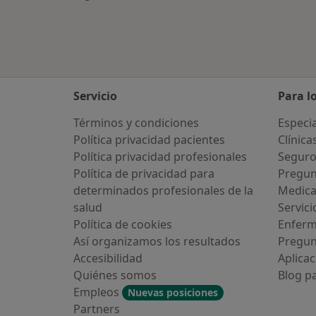
Servicio
Para l
Términos y condiciones
Especia
Política privacidad pacientes
Clínica
Política privacidad profesionales
Seguro
Política de privacidad para
Pregun
determinados profesionales de la
Medic
salud
Servici
¿Alguna vez has usado una app o
Política de cookies
Enfer
chatbot de IA para hablar sobre un
tema emocional o psicológico?
Así organizamos los resultados
Pregun
Accesibilidad
Aplicac
Sí, varias veces
Quiénes somos
Blog p
Empleos
Nuevas posiciones
Sí, una vez
Partners