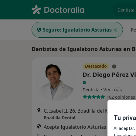
especiali
Seguro:
Igualatorio Asturias
Fe
Dentistas de Igualatorio Asturias en B
Destacado
Dr. Diego Pérez Vi
·
Ver más
Dentista
102 opiniones
C. Isabel II, 26, Boadilla del Monte
•
Map
Tu priv
Boadilla Dental
Acepta Igualatorio Asturias
Al aceptar,
tecnologías