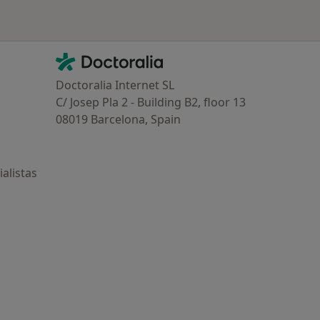
Contacto
Doctoralia - Página de inicio
Doctoralia Internet SL
C/ Josep Pla 2 - Building B2, floor 13
08019 Barcelona, Spain
alistas