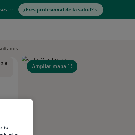
 sesión
¿Eres profesional de la salud?
sultados
ible
Ampliar mapa
es (o
contenidos