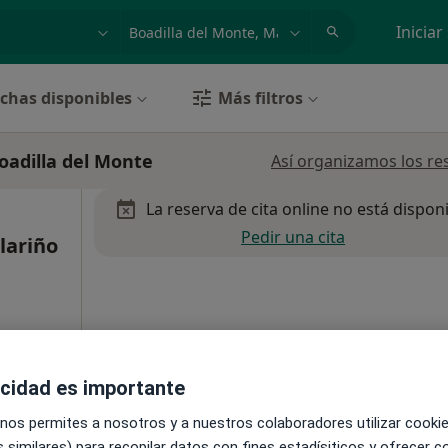
dad, enfermedad o nombre
p. ej. Madrid
Iniciar
chas disponibles
Más filtros
oadilla del Monte
Así organizamos los re
La reserva de cita online no está dispon
Pedir una cita
lariño
a
acidad es importante
 nos permites a nosotros y a nuestros colaboradores utilizar cooki
 similares) para recopilar datos con fines estadísiticos y ofrecer 