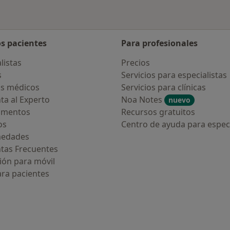
os pacientes
Para profesionales
listas
Precios
s
Servicios para especialistas
s médicos
Servicios para clínicas
ta al Experto
Noa Notes
nuevo
amentos
Recursos gratuitos
os
Centro de ayuda para especi
medades
tas Frecuentes
ión para móvil
ara pacientes