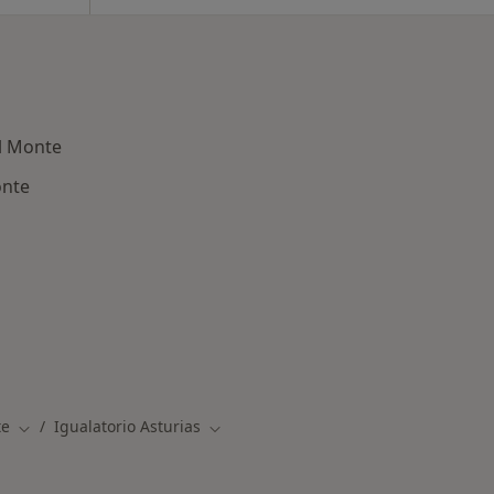
el Monte
onte
des más tratadas
te
Igualatorio Asturias
Cambiar de ciudad
Cambiar de ciudad