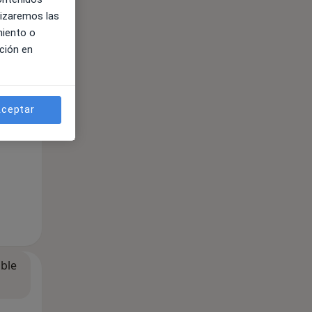
lizaremos las
miento o
ible
ción en
ceptar
ible