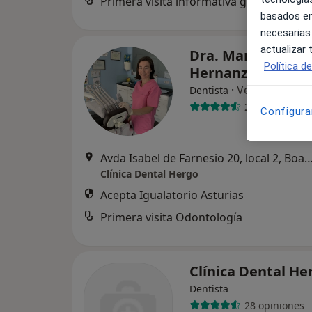
Primera visita informativa gratuita
basados en
necesarias
actualizar
Dra. Maria del Ro
Política d
Hernanz Perea
·
Ver más
Dentista
29 opiniones
Configura
Avda Isabel de Farnesio 20, local 2, Boadilla 
Clínica Dental Hergo
Acepta Igualatorio Asturias
Primera visita Odontología
Clínica Dental He
Dentista
28 opiniones