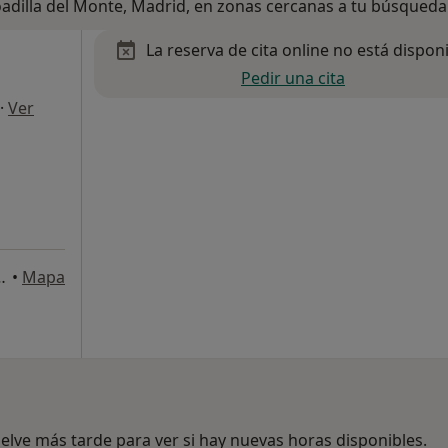
oadilla del Monte, Madrid, en zonas cercanas a tu búsqueda
La reserva de cita online no está dispon
Pedir una cita
·
Ver
, (Centro Médico Dental), Collado Villalba
•
Mapa
lve más tarde para ver si hay nuevas horas disponibles.