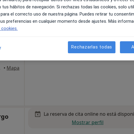
 tus hábitos de navegación. Si rechazas todas las cookies, solo uti
 para el correcto uso de nuestra página. Puedes retirar tu consenti
La reserva de cita online no está dispon
 tus preferencias en cualquier momento desde ajustes. Más informa
sario
e cookies.
Pedir una cita
Rechazarlas todas
A
r
del Monte
•
Mapa
La reserva de cita online no está dispon
rgo
Mostrar perfil