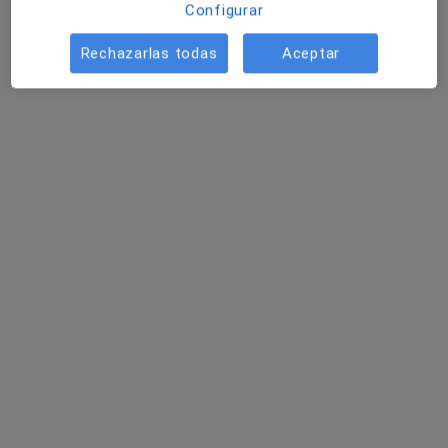
Configurar
Calle de las Palmeras 1, Caldas de Reyes
•
Mapa
Clínica Matiz Dental
Rechazarlas todas
Aceptar
Primera visita Odontología
Servicio gratuito
Mostrar más servicios
Dra. Ana Raquel
Dra. Catherine Leis
Dra. María Carmen
Moar Antelo
Filloy
Palanques Orti
Dentista
Dentista
Dentista
Ningún profesional de este centro tiene citas disponibles
Mostrar perfil