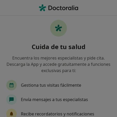
Men
Dentista • Caldas de Reyes, Pontevedra
Filtros
Mapa
Dentistas en Caldas de Reyes
Cuida de tu salud
Así organizamos los resultados
Encuentra los mejores especialistas y pide cita.
Descarga la App y accede gratuitamente a funciones
exclusivas para ti:
Gestiona tus visitas fácilmente
Envía mensajes a tus especialistas
Dra. Catherine Leis Filloy
·
Ver más
Dentista
Recibe recordatorios y notificaciones