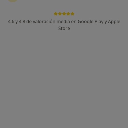
25 opiniones
Calle de las Palmeras 1, Caldas de Reyes
•
Mapa
Clínica Matiz Dental
4.6 y 4.8 de valoración media en Google Play y Apple
Primera visita Odontología
Servicio gratuito
Store
Este especialista no ofrece reserva de cita online en esta dirección.
Pedir una cita
Dra. María Carmen Palanques Orti
·
Ver más
Dentista
2 opiniones