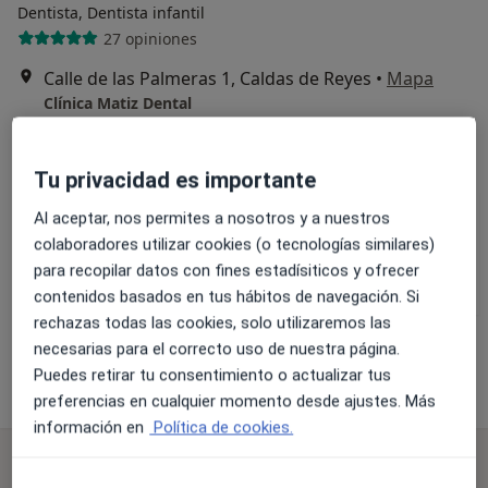
Dentista, Dentista infantil
27 opiniones
Calle de las Palmeras 1, Caldas de Reyes
•
Mapa
Clínica Matiz Dental
Primera visita Odontología
Servicio gratuito
Mostrar más servicios
Tu privacidad es importante
Al aceptar, nos permites a nosotros y a nuestros
colaboradores utilizar cookies (o tecnologías similares)
Dra. Ana Raquel
Dra. Catherine Leis
Dra. María Carmen
para recopilar datos con fines estadísiticos y ofrecer
Moar Antelo
Filloy
Palanques Orti
Dentista
Dentista
Dentista
contenidos basados en tus hábitos de navegación. Si
rechazas todas las cookies, solo utilizaremos las
Ningún profesional de este centro tiene citas disponibles
necesarias para el correcto uso de nuestra página.
Puedes retirar tu consentimiento o actualizar tus
Mostrar perfil
preferencias en cualquier momento desde ajustes. Más
información en
Política de cookies.
Especialistas disponibles