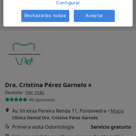
Configurar
Estos especialistas se encuentran fuera de
Villagarcía de Arosa, Pontevedra, en zonas cercanas
Rechazarlas todas
Aceptar
a tu búsqueda
Dra. Cristina Pérez Garnelo
·
Ver más
Dentista
49 opiniones
Av. Virxinia Pereira Renda 11, Pontevedra
•
Mapa
Clínica Dental Dra. Cristina Pérez Garnelo
Primera visita Odontología
Servicio gratuito