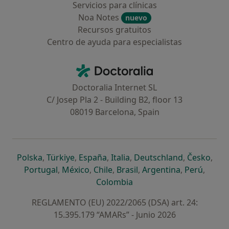
Servicios para clínicas
Noa Notes
nuevo
Recursos gratuitos
Centro de ayuda para especialistas
Contacto
Doctoralia - Página de inicio
Doctoralia Internet SL
C/ Josep Pla 2 - Building B2, floor 13
08019 Barcelona, Spain
se abre en una nueva pestaña
se abre en una nueva pestaña
se abre en una nueva pestaña
se abre en una nueva pes
se abre en 
se a
Polska
,
Türkiye
,
España
,
Italia
,
Deutschland
,
Česko
,
se abre en una nueva pestaña
se abre en una nueva pestaña
se abre en una nueva pestaña
se abre en una nueva p
se abre en 
se abr
Portugal
,
México
,
Chile
,
Brasil
,
Argentina
,
Perú
,
se abre en una nueva pe
Colombia
REGLAMENTO (EU) 2022/2065 (DSA) art. 24:
15.395.179 “AMARs” - Junio 2026