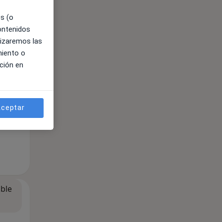
es (o
contenidos
ible
lizaremos las
miento o
ción en
ceptar
ible