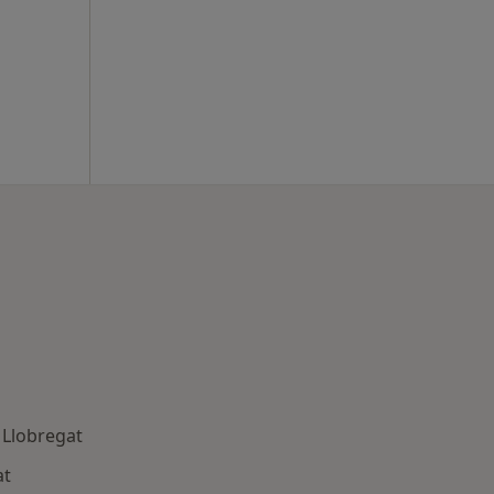
 Llobregat
at