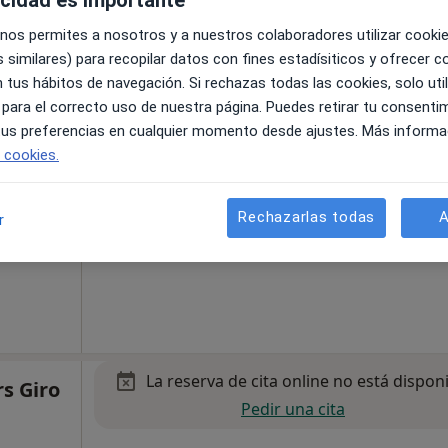
 nos permites a nosotros y a nuestros colaboradores utilizar cooki
 similares) para recopilar datos con fines estadísiticos y ofrecer 
La reserva de cita online no está dispon
 tus hábitos de navegación. Si rechazas todas las cookies, solo uti
Pedir una cita
·
Ver
 para el correcto uso de nuestra página. Puedes retirar tu consenti
 tus preferencias en cualquier momento desde ajustes. Más informa
e cookies.
Rechazarlas todas
A
r
Mapa
La reserva de cita online no está dispon
s Giro
Pedir una cita