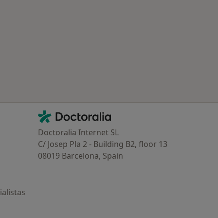
Contacto
Doctoralia - Página de inicio
Doctoralia Internet SL
C/ Josep Pla 2 - Building B2, floor 13
08019 Barcelona, Spain
alistas