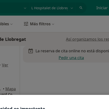
dad, enfermedad o nombre
p. ej. Madrid
Iniciar
ibles
Más filtros
de Llobregat
Así organizamos los re
La reserva de cita online no está dispon
Pedir una cita
·
Ver
s 1, Barcelona
•
Mapa
Ortodoncia Dr. Guillem Lopez Burguete - Eduard Conde
acidad es importante