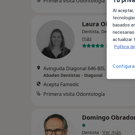
Primera visita Odontología
Al aceptar,
tecnologías
Laura Obradors
basados en
Dentista, Dentista infantil
necesarias
más
actualizar
51 opiniones
Política d
Configura
Avinguda Diagonal 646-BIS, Barcelona
•
Abaden Dentistas - Diagonal
Acepta Famedic
Primera visita Odontología
Domingo Obrador
·
Ver más
Dentista