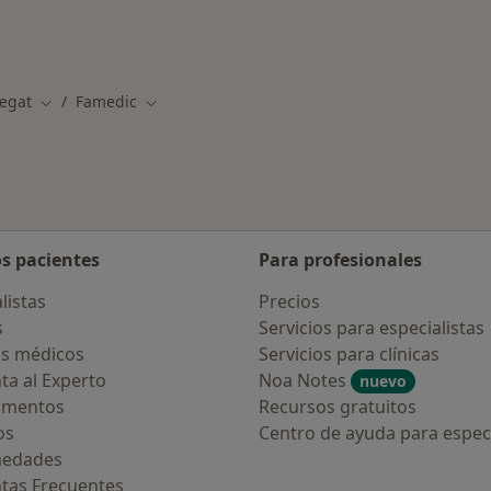
es más tratadas
regat
Famedic
Cambiar de ciudad
Cambiar de ciudad
os pacientes
Para profesionales
listas
Precios
s
Servicios para especialistas
s médicos
Servicios para clínicas
ta al Experto
Noa Notes
nuevo
amentos
Recursos gratuitos
os
Centro de ayuda para especi
medades
tas Frecuentes