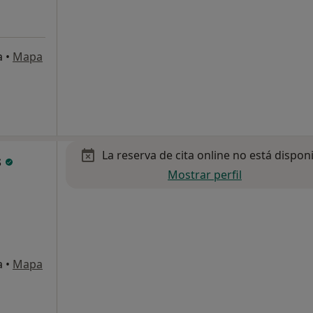
a
•
Mapa
La reserva de cita online no está dispon
s
Mostrar perfil
a
•
Mapa