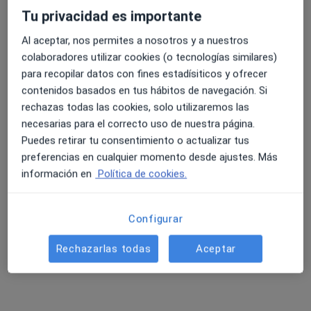
gonzalez besada 8, bajo, Oviedo
•
Mapa
Tu privacidad es importante
Consultorio privado
Al aceptar, nos permites a nosotros y a nuestros
Acepta DKV Seguros
4.6 y 4.8 de valoración media en Google Play y Apple
colaboradores utilizar cookies (o tecnologías similares)
Primera visita Odontología
Store
para recopilar datos con fines estadísiticos y ofrecer
Este especialista no ofrece reserva de cita online en esta dirección.
contenidos basados en tus hábitos de navegación. Si
rechazas todas las cookies, solo utilizaremos las
Pedir una cita
necesarias para el correcto uso de nuestra página.
Puedes retirar tu consentimiento o actualizar tus
preferencias en cualquier momento desde ajustes. Más
información en
Política de cookies.
Configurar
Rechazarlas todas
Aceptar
Clínica Buco-Dental
Dentista