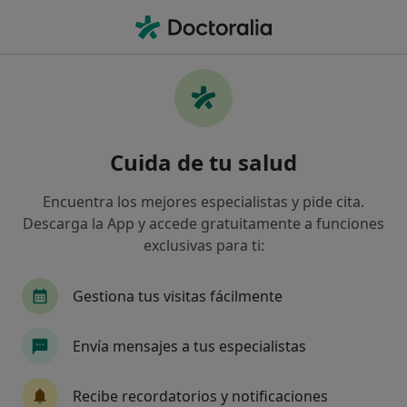
Men
Dentista • Oviedo, Asturias
Filtros
Seguro:
Santa Lucía
Dentistas de Santa Lucía en Oviedo
Cuida de tu salud
Así organizamos los resultados
Encuentra los mejores especialistas y pide cita.
Descarga la App y accede gratuitamente a funciones
exclusivas para ti:
Gestiona tus visitas fácilmente
Envía mensajes a tus especialistas
Dr. Pablo Fuertes Fernández
·
Ver más
Dentista
Recibe recordatorios y notificaciones