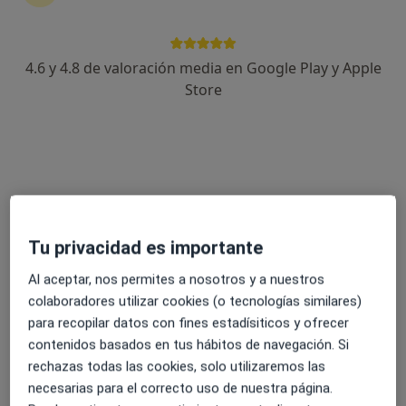
Dirección 1
Dirección 2
4.6 y 4.8 de valoración media en Google Play y Apple
Calle Rector Leopoldo Alas Hijo 9, Oviedo
•
Mapa
Store
MIO Centro Odontológico
Acepta Santa Lucía
Primera visita Odontología
Este especialista no ofrece reserva de cita online en esta dirección.
Pedir una cita
Tu privacidad es importante
Al aceptar, nos permites a nosotros y a nuestros
colaboradores utilizar cookies (o tecnologías similares)
para recopilar datos con fines estadísiticos y ofrecer
contenidos basados en tus hábitos de navegación. Si
rechazas todas las cookies, solo utilizaremos las
necesarias para el correcto uso de nuestra página.