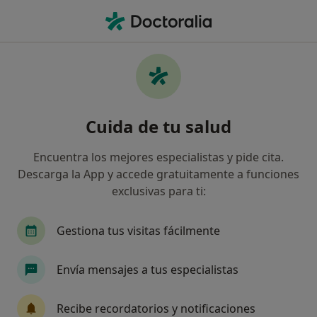
Men
Dentista • Palamós, Girona
Filtros
Seguro:
Mutua General de Ca
Dentistas de Mutua General de Catalunya
Cuida de tu salud
en Palamós
Así organizamos los resultados
Encuentra los mejores especialistas y pide cita.
Descarga la App y accede gratuitamente a funciones
exclusivas para ti:
Gestiona tus visitas fácilmente
Envía mensajes a tus especialistas
Dra. Marina Gonzalez Oliver
Recibe recordatorios y notificaciones
·
Ver más
Dentista