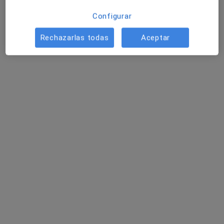
Pedir una cita
Configurar
Rechazarlas todas
Aceptar
Domingo Obradors Giro
·
Ver más
Dentista
12 opiniones
Dirección 1
Dirección 2
Dirección 3
Plaça de la Solidaritat, 7-8, Blanes
•
Mapa
Abaden Dentistas