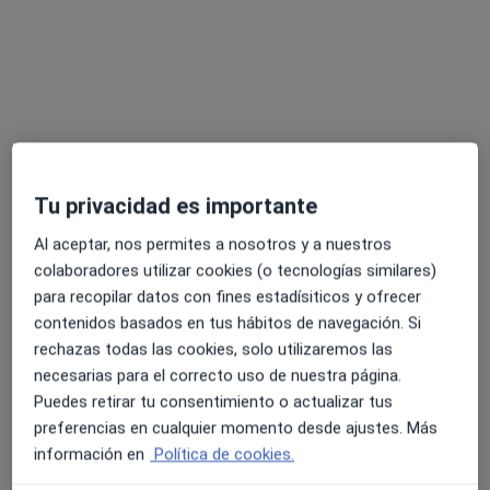
Laura Obradors
·
Ver más
Dentista, Dentista infantil
Tu privacidad es importante
51 opiniones
Al aceptar, nos permites a nosotros y a nuestros
Dirección 1
Dirección 2
Dirección 3
colaboradores utilizar cookies (o tecnologías similares)
para recopilar datos con fines estadísiticos y ofrecer
contenidos basados en tus hábitos de navegación. Si
Plaça de la Solidaritat, 7-8, Blanes
•
Mapa
rechazas todas las cookies, solo utilizaremos las
Abaden Dentistas - Blanes
necesarias para el correcto uso de nuestra página.
Acepta Mutua General de Catalunya
Puedes retirar tu consentimiento o actualizar tus
Primera visita Odontología
preferencias en cualquier momento desde ajustes. Más
información en
Política de cookies.
Este especialista no ofrece reserva de cita online en esta dirección.