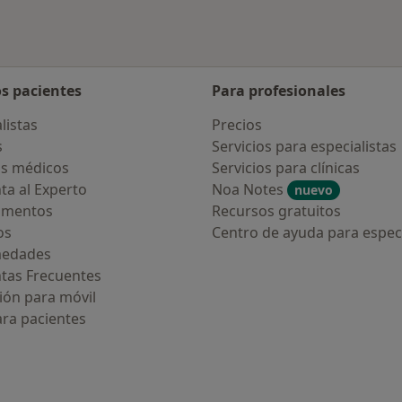
os pacientes
Para profesionales
listas
Precios
s
Servicios para especialistas
s médicos
Servicios para clínicas
ta al Experto
Noa Notes
nuevo
amentos
Recursos gratuitos
os
Centro de ayuda para especi
medades
tas Frecuentes
ión para móvil
ara pacientes