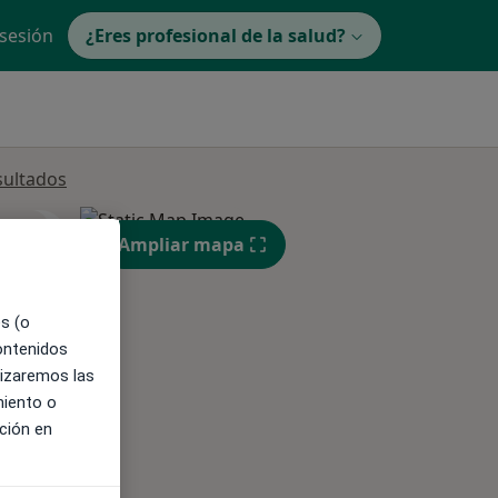
 sesión
¿Eres profesional de la salud?
sultados
ible
Ampliar mapa
es (o
contenidos
lizaremos las
miento o
ción en