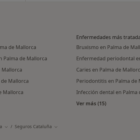
Enfermedades más tratad
lma de Mallorca
Bruxismo en Palma de Mal
n Palma de Mallorca
Enfermedad periodontal e
 Mallorca
Caries en Palma de Mallor
 de Mallorca
Periodontitis en Palma de 
e Mallorca
Infección dental en Palma 
Ver más (15)
alistas de Seguros Cataluña
Más en esta catego
a
Seguros Cataluña
Cambiar de ciudad
Cambiar de ciudad