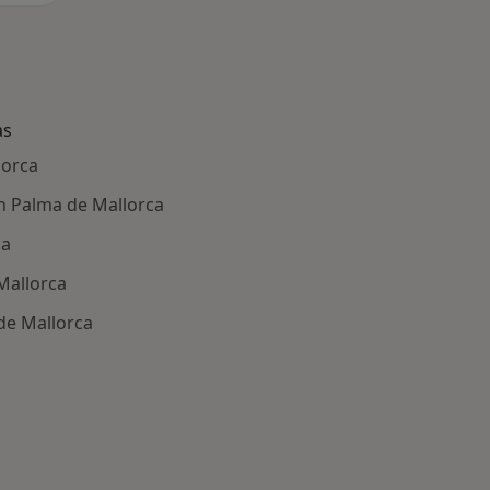
as
lorca
n Palma de Mallorca
ca
Mallorca
de Mallorca
ría: Enfermedades más tratadas