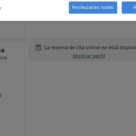
alma de Mallorca
•
Mapa
Rechazarlas todas
A
r
La reserva de cita online no está dispon
ma
Mostrar perfil
ista
a