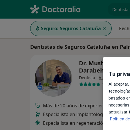
especiali
Seguro:
Seguros Cataluña
Fech
Dentistas de Seguros Cataluña en Pal
Dr. Mushir Yaghi
Darabeh
Tu priv
·
Ver más
Dentista
Al aceptar,
17 opiniones
tecnologías
basados en
necesarias
Más de 20 años de experiencia
actualizar
Especialista en implantología
Política d
Especialista en regeneración osea