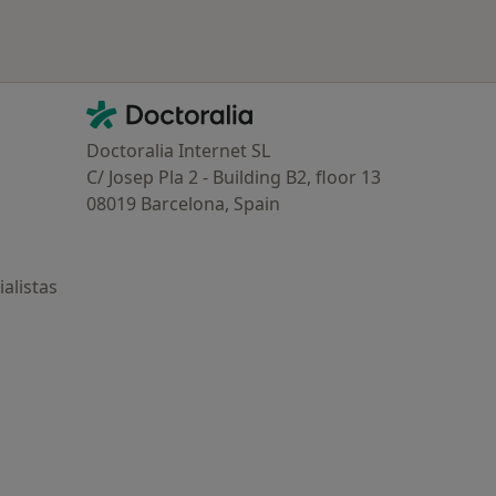
Contacto
Doctoralia - Página de inicio
Doctoralia Internet SL
C/ Josep Pla 2 - Building B2, floor 13
08019 Barcelona, Spain
alistas