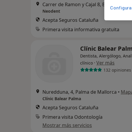
Carrer de Ramon y Cajal 8, Bajo, P
Configura
Neodent
Acepta Seguros Cataluña
Primera visita informativa gratuita
Clínic Balear Pal
Dentista, Alergólogo, Anal
·
Ver más
clínico
132 opiniones
Nuredduna, 4, Palma de Mallorca
•
Map
Clínic Balear Palma
Acepta Seguros Cataluña
Primera visita Odontología
Mostrar más servicios