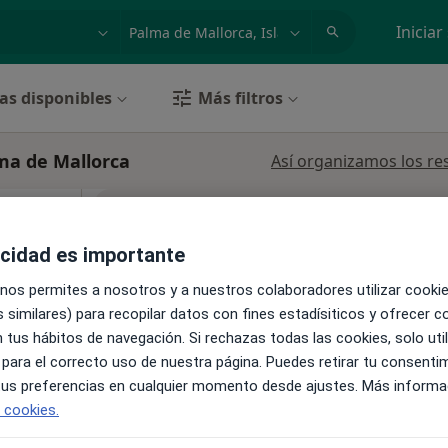
dad, enfermedad o nombre
p. ej. Madrid
Iniciar
as disponibles
Más filtros
ma de Mallorca
Así organizamos los re
La reserva de cita online no está dispon
Ver teléfono
acidad es importante
 nos permites a nosotros y a nuestros colaboradores utilizar cooki
 similares) para recopilar datos con fines estadísiticos y ofrecer 
 tus hábitos de navegación. Si rechazas todas las cookies, solo uti
 para el correcto uso de nuestra página. Puedes retirar tu consenti
 tus preferencias en cualquier momento desde ajustes. Más informa
e cookies.