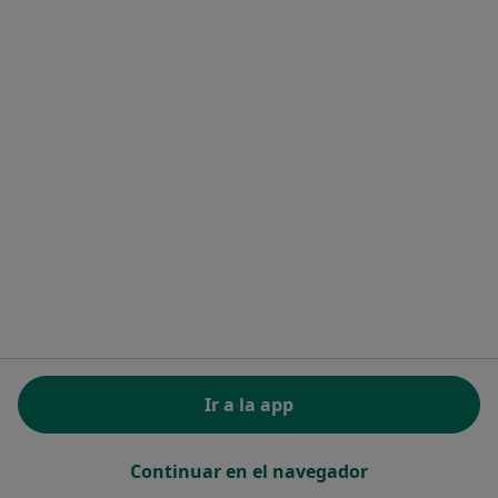
Empleos
Nuevas posiciones
Partners
Prensa
Contacto
Para los pacientes
Especialistas
Clínicas
Seguros médicos
Pregunta al Experto
Medicamentos
Servicios
Enfermedades
Preguntas Frecuentes
Aplicación para móvil
Ir a la app
Blog para pacientes
Para profesionales
Continuar en el navegador
Precios