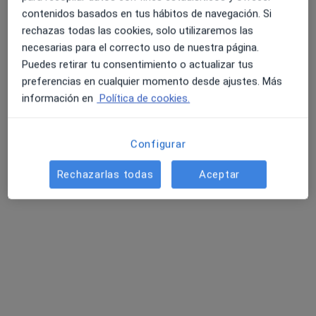
Este especialista no ofrece reserva de cita online en esta dirección.
contenidos basados en tus hábitos de navegación. Si
rechazas todas las cookies, solo utilizaremos las
Pedir una cita
necesarias para el correcto uso de nuestra página.
Puedes retirar tu consentimiento o actualizar tus
preferencias en cualquier momento desde ajustes. Más
información en
Política de cookies.
Configurar
Rechazarlas todas
Aceptar
Dr. Carlos Galindo García
·
Ver más
Dentista
50 opiniones
Travessera de les Corts Nº 44, Barcelona
•
Mapa
Clínica Dental Galindo
Acepta Axa