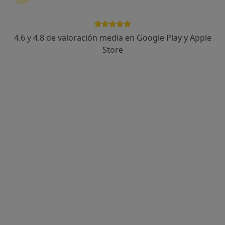
30 opiniones
Av. d'Estrasburg 141, Sabadell
•
Mapa
Clínica Dental Emmadent Sabadell
4.6 y 4.8 de valoración media en Google Play y Apple
Acepta Axa
Store
Primera visita Odontología
Este especialista no ofrece reserva de cita online en esta dirección.
Pedir una cita
Clínica Vocca