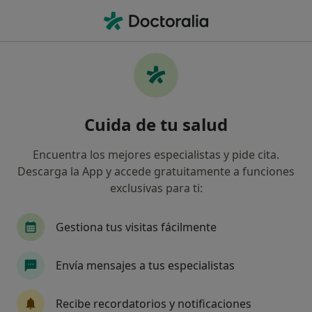
Men
Dentista • Sabadell, Barcelona
Filtros
Seguro:
Axa
Mapa
Dentistas de Axa en Sabadell
Cuida de tu salud
Así organizamos los resultados
Encuentra los mejores especialistas y pide cita.
Descarga la App y accede gratuitamente a funciones
exclusivas para ti:
Gestiona tus visitas fácilmente
Envía mensajes a tus especialistas
Dra. Irene García García
·
Ver más
Dentista
Recibe recordatorios y notificaciones