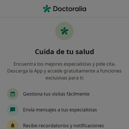
Men
Dentista • Sant Just Desvern, Barcelona
Filtros
Seguro:
AMSYR
Ma
Dentistas de AMSYR en Sant Just Desvern
Cuida de tu salud
Así organizamos los resultados
Encuentra los mejores especialistas y pide cita.
Descarga la App y accede gratuitamente a funciones
exclusivas para ti:
Gestiona tus visitas fácilmente
Envía mensajes a tus especialistas
Dr. Guillem López Burguete
·
Ver más
Dentista, Dentista infantil
Recibe recordatorios y notificaciones