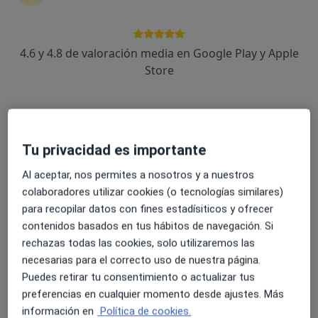
191 opiniones
Carrer Til·lers 36, Sant Just Desvern
•
Mapa
Ortodoncia Dr. Guillem Lopez Burguete - Til·lers
4.6 y 4.8 de valoración media en Google Play y Apple
Acepta AMSYR
Store
Primera visita Odontología
Este especialista no ofrece reserva de cita online en esta dirección.
Pedir una cita
Tu privacidad es importante
Al aceptar, nos permites a nosotros y a nuestros
colaboradores utilizar cookies (o tecnologías similares)
para recopilar datos con fines estadísiticos y ofrecer
contenidos basados en tus hábitos de navegación. Si
rechazas todas las cookies, solo utilizaremos las
necesarias para el correcto uso de nuestra página.
Puedes retirar tu consentimiento o actualizar tus
preferencias en cualquier momento desde ajustes. Más
Clínica Dental Basi
información en
Política de cookies.