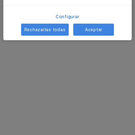
Dentista, Cirujano oral y maxilofacial
8 opiniones
Configurar
Cl. Marqués de Monistrol 20, Sant Feliu de Llobregat
•
Mapa
Clínica Dental Basi
Rechazarlas todas
Aceptar
Acepta AMSYR
Primera visita Odontología
Ningún profesional de este centro tiene citas disponibles
Mostrar perfil