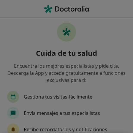
Men
Dentista • Santa Cruz de Tenerife, Santa Cruz de Tenerife
Filtros
Seguro:
Liberty
Ma
Dentistas de Liberty en Santa Cruz de
Cuida de tu salud
Tenerife
Así organizamos los resultados
Encuentra los mejores especialistas y pide cita.
Descarga la App y accede gratuitamente a funciones
exclusivas para ti:
Gestiona tus visitas fácilmente
Envía mensajes a tus especialistas
Dr. Javier De Lorenzo-Cáceres Cullen
Recibe recordatorios y notificaciones
·
Ver más
Dentista, Médico general