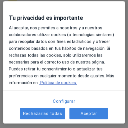
25 opiniones
Obispo Rey Redondo, 41, 1º, San Cristóbal de la Laguna
•
Mapa
Tu privacidad es importante
4.6 y 4.8 de valoración media en Google Play y Apple
Agenda Dr. Javier de Lorenzo-Cáceres Cullen
Store
Al aceptar, nos permites a nosotros y a nuestros
Acepta Liberty
colaboradores utilizar cookies (o tecnologías similares)
Primera visita informativa gratuita
para recopilar datos con fines estadísiticos y ofrecer
contenidos basados en tus hábitos de navegación. Si
Este especialista no ofrece reserva de cita online en esta dirección.
rechazas todas las cookies, solo utilizaremos las
necesarias para el correcto uso de nuestra página.
Pedir una cita
Puedes retirar tu consentimiento o actualizar tus
preferencias en cualquier momento desde ajustes. Más
información en
Política de cookies.
Configurar
Rechazarlas todas
Aceptar