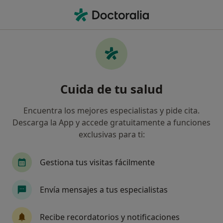
Men
Dentista • Sevilla, Sevilla
Filtros
Seguro:
Aseval
Ma
Dentistas de Aseval en Sevilla
Cuida de tu salud
Así organizamos los resultados
Encuentra los mejores especialistas y pide cita.
Descarga la App y accede gratuitamente a funciones
exclusivas para ti:
Gestiona tus visitas fácilmente
Envía mensajes a tus especialistas
Dra. Maria del Carmen Ambrosy Diaz
·
Ver más
Dentista, Dentista infantil
Recibe recordatorios y notificaciones