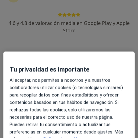
33 opiniones
C/ Venecia 8 local 11, Montequinto
•
Mapa
Consultorio privado
4.6 y 4.8 de valoración media en Google Play y Apple
Acepta Aseval
Store
Primera visita Odontología
Este especialista no ofrece reserva de cita online en esta dirección.
Pedir una cita
Tu privacidad es importante
Al aceptar, nos permites a nosotros y a nuestros
colaboradores utilizar cookies (o tecnologías similares)
para recopilar datos con fines estadísiticos y ofrecer
contenidos basados en tus hábitos de navegación. Si
rechazas todas las cookies, solo utilizaremos las
necesarias para el correcto uso de nuestra página.
Puedes retirar tu consentimiento o actualizar tus
Dra. Elvira I. Yanes Barroso
preferencias en cualquier momento desde ajustes. Más