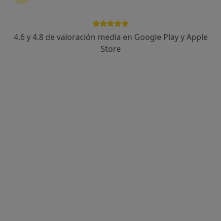
30 opiniones
Av. d'Estrasburg 141, Sabadell
•
Mapa
Clínica Dental Emmadent Sabadell
4.6 y 4.8 de valoración media en Google Play y Apple
Acepta DKV Seguros
Store
Primera visita Odontología
Este especialista no ofrece reserva de cita online en esta dirección.
Pedir una cita
Dra. Irene Toro López