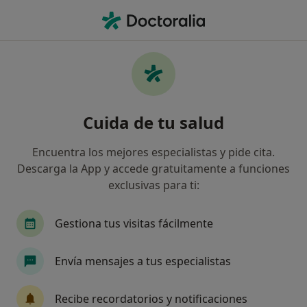
Men
Dentista • Terrassa, Barcelona
Filtros
Seguro:
DKV Seguros
Dentistas de DKV Seguros en Terrassa
Cuida de tu salud
Así organizamos los resultados
Encuentra los mejores especialistas y pide cita.
Descarga la App y accede gratuitamente a funciones
exclusivas para ti:
Gestiona tus visitas fácilmente
Envía mensajes a tus especialistas
Dra. Irene García García
·
Ver más
Dentista
Recibe recordatorios y notificaciones