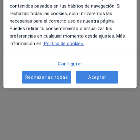
Este especialista no ofrece reserva de cita online en esta dirección.
contenidos basados en tus hábitos de navegación. Si
rechazas todas las cookies, solo utilizaremos las
Pedir una cita
necesarias para el correcto uso de nuestra página.
Puedes retirar tu consentimiento o actualizar tus
preferencias en cualquier momento desde ajustes. Más
información en
Política de cookies.
Configurar
Rechazarlas todas
Aceptar
Dra. Anna Bertran Faus
·
Ver más
Dentista
1 opinión
Carrer de Sant Antoni, 15Bis, Sant Cugat del Vallès
•
Mapa
Clínica Dental Faus - Desde 1980
Acepta DKV Seguros