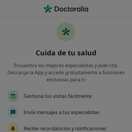
Men
Dentista • Valladolid, Valladolid
Filtros
Seguro:
Cigna Healthcare Es
Dentistas de Cigna Healthcare España en
Cuida de tu salud
Valladolid
Así organizamos los resultados
Encuentra los mejores especialistas y pide cita.
Descarga la App y accede gratuitamente a funciones
exclusivas para ti:
Gestiona tus visitas fácilmente
Envía mensajes a tus especialistas
Clínica Villa de Prado
Recibe recordatorios y notificaciones
·
Ver más
Dentista, Fisioterapeuta, Ginecólogo