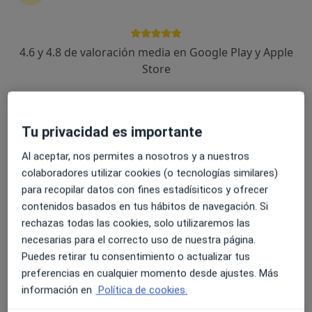
11 opiniones
Calle del Monasterio San Millán de la Cogolla 6, Valladolid
•
Mapa
4.6 y 4.8 de valoración media en Google Play y Apple
Clínica Villa de Prado
Store
Acepta Cigna Healthcare España
Visitas sucesivas Odontología
Mostrar más servicios
Tu privacidad es importante
Ningún profesional de este centro tiene citas disponibles
Al aceptar, nos permites a nosotros y a nuestros
Mostrar perfil
colaboradores utilizar cookies (o tecnologías similares)
para recopilar datos con fines estadísiticos y ofrecer
contenidos basados en tus hábitos de navegación. Si
rechazas todas las cookies, solo utilizaremos las
necesarias para el correcto uso de nuestra página.
Puedes retirar tu consentimiento o actualizar tus
preferencias en cualquier momento desde ajustes. Más
información en
Política de cookies.