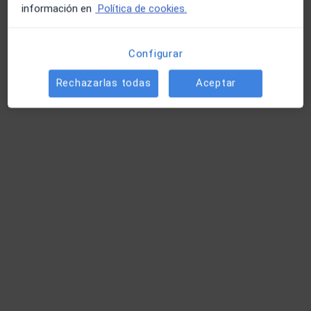
información en
Política de cookies.
Estos especialistas se encuentran fuera de Vilanova i
La Geltrú, Barcelona, en zonas cercanas a tu
búsqueda
Configurar
Rechazarlas todas
Aceptar
Dra. Anna Bertran Faus
·
Ver más
Dentista
1 opinión
Carrer de Sant Antoni, 15Bis, Sant Cugat del Vallès
•
Mapa
Clínica Dental Faus - Desde 1980
Acepta Axa