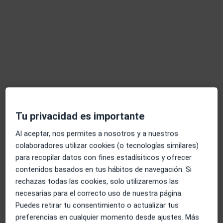
Dentista
25 opiniones
Av. de Cubelles, 29, Vilanova i La Geltrú
•
Mapa
Abaden Dentistas
Acepta Axa
Primera visita Odontología
Tu privacidad es importante
Domingo Obradors
Laura Obradors
Giro
Dentista
Al aceptar, nos permites a nosotros y a nuestros
Dentista
colaboradores utilizar cookies (o tecnologías similares)
Ningún profesional de este centro tiene citas disponibles
para recopilar datos con fines estadísiticos y ofrecer
contenidos basados en tus hábitos de navegación. Si
Mostrar perfil
rechazas todas las cookies, solo utilizaremos las
necesarias para el correcto uso de nuestra página.
Puedes retirar tu consentimiento o actualizar tus
Especialistas disponibles
preferencias en cualquier momento desde ajustes. Más