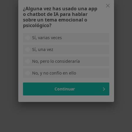
Acepta Axa
¿Alguna vez has usado una app
o chatbot de IA para hablar
Ortodoncia
sobre un tema emocional o
psicológico?
Este especialista no ofrece reserva de cita online en esta dirección.
Sí, varias veces
Pedir una cita
Sí, una vez
No, pero lo consideraría
No, y no confío en ello
Continuar
Clínica Dental Faus - Desde 1980
·
Ver
Dentista, Cirujano oral y maxilofacial, Dentista infantil
más
1 opinión