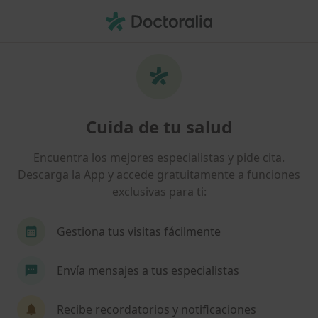
Men
Dentista • Vilanova i La Geltrú, Barcelona
Filtros
Seguro:
Axa
Mapa
Dentistas de Axa en Vilanova i La Geltrú
Cuida de tu salud
Así organizamos los resultados
Encuentra los mejores especialistas y pide cita.
Descarga la App y accede gratuitamente a funciones
exclusivas para ti:
Gestiona tus visitas fácilmente
Envía mensajes a tus especialistas
Laura Obradors
·
Ver más
Dentista, Dentista infantil
Recibe recordatorios y notificaciones