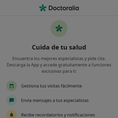
Men
Dermatólogo • Lleida, Lleida
Filtros
Seguro:
Agrupación Mutua
Dermatólogos de Agrupación Mutua en
Cuida de tu salud
Lleida
Así organizamos los resultados
Encuentra los mejores especialistas y pide cita.
Descarga la App y accede gratuitamente a funciones
exclusivas para ti:
Gestiona tus visitas fácilmente
Envía mensajes a tus especialistas
Verónica Sanmartín Novell
Recibe recordatorios y notificaciones
Dermatólogo