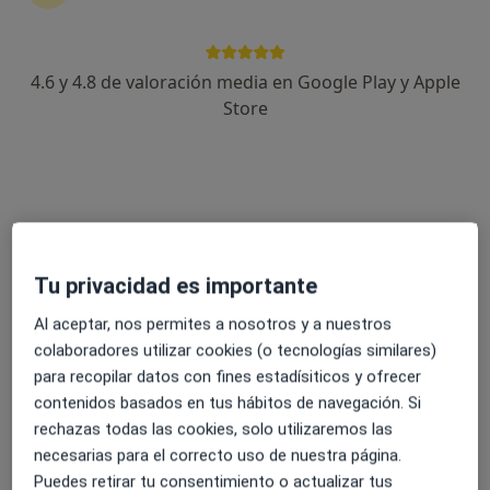
6 opiniones
Av. Tortosa, 4, Lleida
•
Mapa
4.6 y 4.8 de valoración media en Google Play y Apple
Vithas Salut Lleida
Store
Acepta Agrupación Mutua
Visita Dermatología
Este especialista no ofrece reserva de cita online en esta dirección.
Pedir una cita
Tu privacidad es importante
Al aceptar, nos permites a nosotros y a nuestros
colaboradores utilizar cookies (o tecnologías similares)
para recopilar datos con fines estadísiticos y ofrecer
contenidos basados en tus hábitos de navegación. Si
rechazas todas las cookies, solo utilizaremos las
necesarias para el correcto uso de nuestra página.
Puedes retirar tu consentimiento o actualizar tus