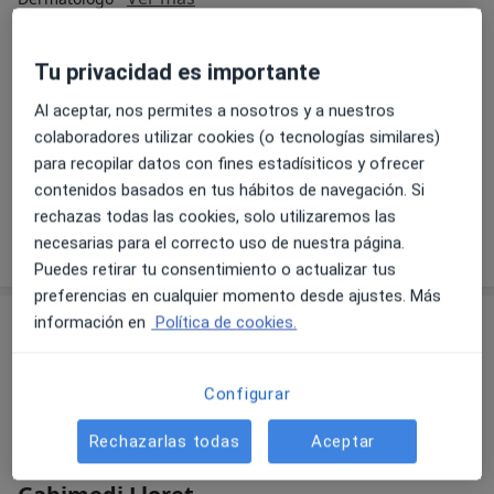
361 opiniones
C. de la Masia del Roser, 12, Lloret de Mar
•
Mapa
Tu privacidad es importante
Gabimedi Lloret
Al aceptar, nos permites a nosotros y a nuestros
Acepta Clinicum Seguros
colaboradores utilizar cookies (o tecnologías similares)
Primera visita Dermatología
para recopilar datos con fines estadísiticos y ofrecer
contenidos basados en tus hábitos de navegación. Si
Este especialista no ofrece reserva de cita online en esta dirección.
rechazas todas las cookies, solo utilizaremos las
Pedir una cita
necesarias para el correcto uso de nuestra página.
Puedes retirar tu consentimiento o actualizar tus
preferencias en cualquier momento desde ajustes. Más
información en
Política de cookies.
Configurar
Rechazarlas todas
Aceptar