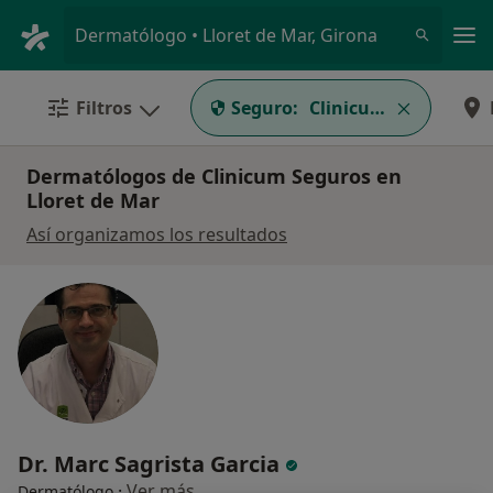
Men
Dermatólogo • Lloret de Mar, Girona
Filtros
Seguro:
Clinicum Seguros
Dermatólogos de Clinicum Seguros en
Lloret de Mar
Así organizamos los resultados
Dr. Marc Sagrista Garcia
·
Ver más
Dermatólogo