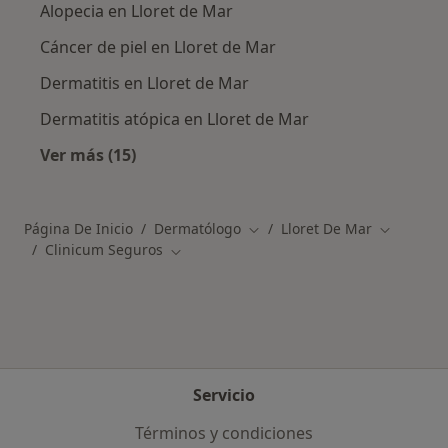
Alopecia en Lloret de Mar
Cáncer de piel en Lloret de Mar
Dermatitis en Lloret de Mar
Dermatitis atópica en Lloret de Mar
Ver más (15)
Más en esta categoría: Enfermedades más tr
Página De Inicio
Dermatólogo
Lloret De Mar
Cambiar de ciudad
Cambiar d
Clinicum Seguros
Cambiar de ciudad
Servicio
Términos y condiciones