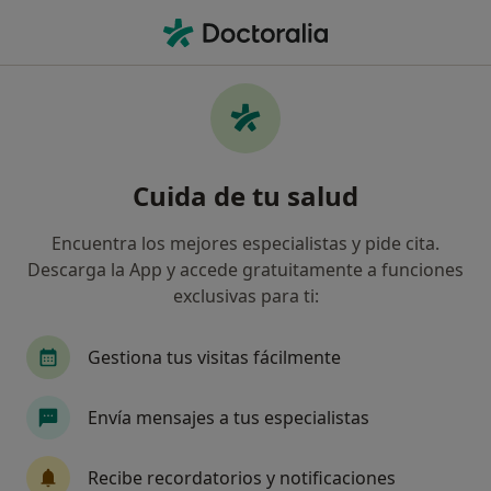
Men
Cáncer Colorrectal • Lloret de Mar, Girona
Filtros
• 1
Seguro
Mapa
Especialistas en Cáncer colorrectal en Lloret
Cuida de tu salud
de Mar
Así organizamos los resultados
Encuentra los mejores especialistas y pide cita.
Descarga la App y accede gratuitamente a funciones
exclusivas para ti:
¿Qué especialidad estás buscando?
Cirujano general
Médico general
Psicólo
Gestiona tus visitas fácilmente
Envía mensajes a tus especialistas
Recibe recordatorios y notificaciones