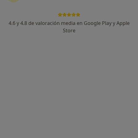
4.6 y 4.8 de valoración media en Google Play y Apple
Dr. Gabriel Jose Urdaneta Salegui
Store
·
Ver más
Cirujano general
28 opiniones
Carrer ses Falques 7a, Blanes
•
Mapa
Gabimedi Blanes
Primera visita Cirugía General y Ap. Digestivo
Precio sin especificar
Este especialista no ofrece reserva de cita online en esta dirección.
Pedir una cita