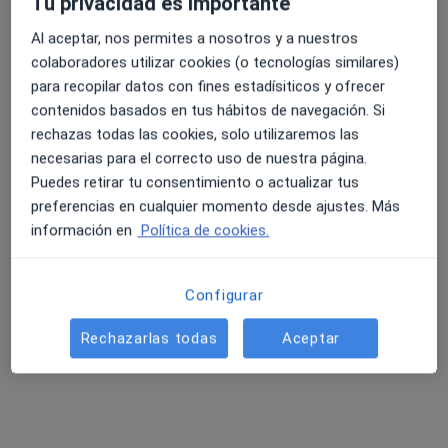
Tu privacidad es importante
Al aceptar, nos permites a nosotros y a nuestros
colaboradores utilizar cookies (o tecnologías similares)
para recopilar datos con fines estadísiticos y ofrecer
contenidos basados en tus hábitos de navegación. Si
rechazas todas las cookies, solo utilizaremos las
Dr. Jordi Rey Abella
necesarias para el correcto uso de nuestra página.
Puedes retirar tu consentimiento o actualizar tus
·
Ver más
Digestólogo
preferencias en cualquier momento desde ajustes. Más
2 opiniones
información en
Política de cookies.
Cl. Anselm Clavé, 93, Blanes
•
Mapa
Polimèdic Blanes
Configurar
Visita Aparato Digestivo
Precio sin especificar
Este especialista no ofrece reserva de cita online en esta dirección.
Rechazarlas todas
Aceptar
Pedir una cita