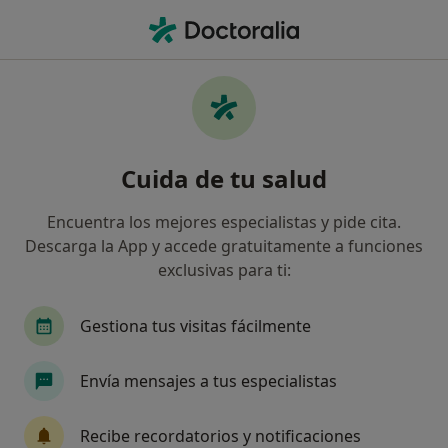
Men
Cirujano General • Lloret de Mar, Girona
Filtros
Seguro
Mapa
Cirujanos generales en Lloret de Mar
Cuida de tu salud
Así organizamos los resultados
Encuentra los mejores especialistas y pide cita.
Descarga la App y accede gratuitamente a funciones
¿Cuál es tu compañía aseguradora?
exclusivas para ti:
Gestiona tus visitas fácilmente
Envía mensajes a tus especialistas
Recibe recordatorios y notificaciones