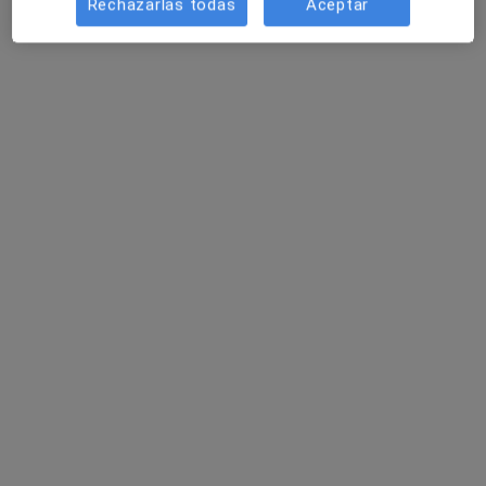
Rechazarlas todas
Aceptar
Illa de Salut - Blanes
·
Ver más
Cirujano general, Analista clínico, Dermatólogo
146 opiniones
Avinguda d'Europa 19, Blanes
•
Mapa
Illa de Salut - Blanes
Primera visita Cirugía General y Ap. Digestivo
Precio sin especificar
Mostrar más servicios
Ningún profesional de este centro tiene citas disponibles
Mostrar perfil