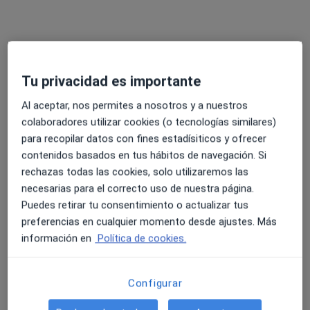
Gabimedi Blanes
Médico general, Psicólogo
995 opiniones
Tu privacidad es importante
Carrer ses Falques 7a, Blanes
•
Mapa
Gabimedi Blanes
Al aceptar, nos permites a nosotros y a nuestros
colaboradores utilizar cookies (o tecnologías similares)
para recopilar datos con fines estadísiticos y ofrecer
contenidos basados en tus hábitos de navegación. Si
Dr. Gabriel Jose
rechazas todas las cookies, solo utilizaremos las
Urdaneta Salegui
Cirujano general
necesarias para el correcto uso de nuestra página.
Puedes retirar tu consentimiento o actualizar tus
Ningún profesional de este centro tiene citas disponibles
preferencias en cualquier momento desde ajustes. Más
información en
Política de cookies.
Mostrar perfil
Configurar