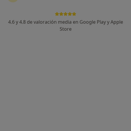
Dr. Gabriel Jose Urdaneta Salegui
·
Ver más
Cirujano general
4.6 y 4.8 de valoración media en Google Play y Apple
28 opiniones
Store
Carrer ses Falques 7a, Blanes
•
Mapa
Gabimedi Blanes
Primera visita Cirugía General y Ap. Digestivo
Precio sin especificar
Este especialista no ofrece reserva de cita online en esta dirección.
Pedir una cita