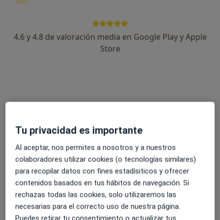
144 opiniones
Passeig del Terraplè 97, Molins de Rei
•
Mapa
4.6 y 4.8 de valoración media en Google Play y Apple
Centre Mèdic Molins de Rei
Store
Acepta Mutua Manresana
Visita Dermatología
Este especialista no ofrece reserva de cita online en esta dirección.
Pedir una cita
Tu privacidad es importante
Al aceptar, nos permites a nosotros y a nuestros
colaboradores utilizar cookies (o tecnologías similares)
para recopilar datos con fines estadísiticos y ofrecer
contenidos basados en tus hábitos de navegación. Si
rechazas todas las cookies, solo utilizaremos las
necesarias para el correcto uso de nuestra página.
Puedes retirar tu consentimiento o actualizar tus