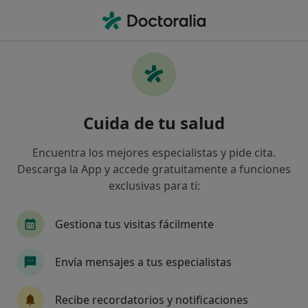
Men
Dermatólogo • Molins de Rei, Barcelona
Filtros
Seguro:
Mutua Manresana
Dermatólogos de Mutua Manresana en
Cuida de tu salud
Molins de Rei
Así organizamos los resultados
Encuentra los mejores especialistas y pide cita.
Descarga la App y accede gratuitamente a funciones
exclusivas para ti:
Gestiona tus visitas fácilmente
Envía mensajes a tus especialistas
Dr. Pablo Juberías Gutiérrez
Recibe recordatorios y notificaciones
·
Ver más
Dermatólogo