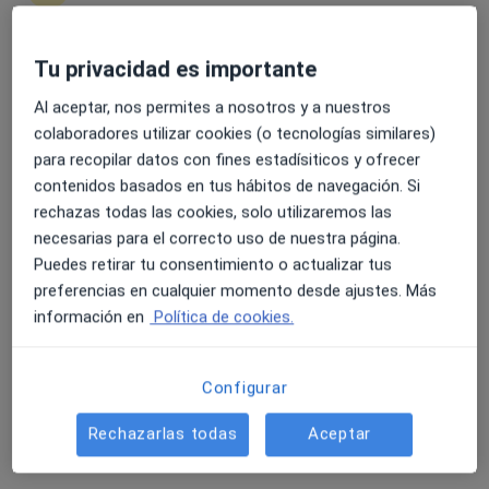
5 opiniones
PASEO BARON DE EROLES, 15, Monzón
•
Mapa
Policlínica SEAP Monzón
Tu privacidad es importante
4.6 y 4.8 de valoración media en Google Play y Apple
Acepta Adeslas
Store
Al aceptar, nos permites a nosotros y a nuestros
Ningún profesional de este centro tiene citas disponibles
colaboradores utilizar cookies (o tecnologías similares)
para recopilar datos con fines estadísiticos y ofrecer
Mostrar perfil
contenidos basados en tus hábitos de navegación. Si
rechazas todas las cookies, solo utilizaremos las
necesarias para el correcto uso de nuestra página.
Puedes retirar tu consentimiento o actualizar tus
preferencias en cualquier momento desde ajustes. Más
información en
Política de cookies.
Configurar
Dr. Marcos Antonio Gorgojo Lopez
Rechazarlas todas
Aceptar
Dermatólogo
2 opiniones