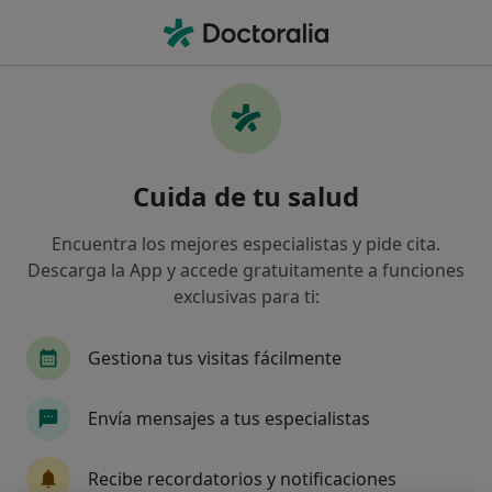
Men
Dermatólogo • Monzón, Huesca
Filtros
Seguro:
Adeslas
M
Dermatólogos de Adeslas en Monzón
Cuida de tu salud
Así organizamos los resultados
Encuentra los mejores especialistas y pide cita.
Descarga la App y accede gratuitamente a funciones
exclusivas para ti:
Gestiona tus visitas fácilmente
Envía mensajes a tus especialistas
Policlínica SEAP Monzón
·
Ver más
Dermatólogo, Alergólogo, Analista clínico
Recibe recordatorios y notificaciones