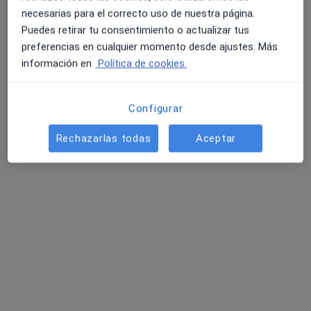
Dr. Emilio del Río de la Torre
necesarias para el correcto uso de nuestra página.
Dermatólogo
Puedes retirar tu consentimiento o actualizar tus
21 opiniones
preferencias en cualquier momento desde ajustes. Más
c/ Laverde Ruiz 7, Santiago de Compostela
•
Mapa
información en
Política de cookies.
Dermalar
Acepta Sanitas
Configurar
Este especialista no ofrece reserva de cita online en esta dirección.
Rechazarlas todas
Aceptar
Pedir una cita
Dra. Maria Jose Seoane Pose