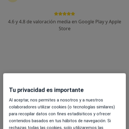
19 opiniones
C/ A. casares, 2, Santiago de Compostela
•
Mapa
4.6 y 4.8 de valoración media en Google Play y Apple
Centro Médico La Rosaleda
Store
Acepta Sanitas
Visita Dermatología
Este especialista no ofrece reserva de cita online en esta dirección.
Pedir una cita
Tu privacidad es importante
Al aceptar, nos permites a nosotros y a nuestros
colaboradores utilizar cookies (o tecnologías similares)
para recopilar datos con fines estadísiticos y ofrecer
contenidos basados en tus hábitos de navegación. Si
rechazas todas las cookies, solo utilizaremos las