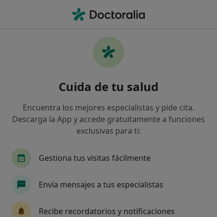
Men
Dermatólogo • Santiago de Compostela, La Coruña
Filtros
Seguro:
Sanitas
Ma
Dermatólogos de Sanitas en Santiago de
Cuida de tu salud
Compostela
Así organizamos los resultados
Encuentra los mejores especialistas y pide cita.
Descarga la App y accede gratuitamente a funciones
exclusivas para ti:
Gestiona tus visitas fácilmente
Envía mensajes a tus especialistas
Dra. Inmaculada Malagon Luesma
Recibe recordatorios y notificaciones
Dermatólogo