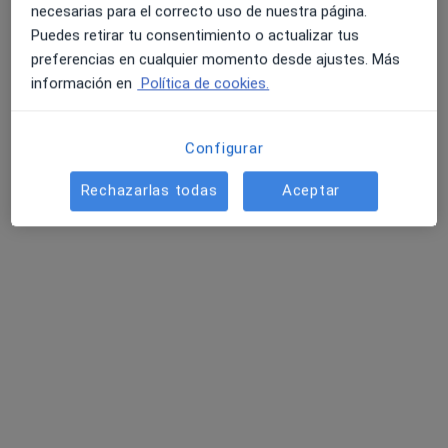
No hemos encontrado ningún Dietista
necesarias para el correcto uso de nuestra página.
Nutricionista en Barcelona, Barcelona
Puedes retirar tu consentimiento o actualizar tus
preferencias en cualquier momento desde ajustes. Más
Vuelve a buscar eliminando algún filtro:
4.6 y 4.8 de valoración media en Google Play y Apple
información en
Política de cookies.
Store
Aseguradora
Configurar
Página De Inicio
Dietista Nutricionista
Barcelona
Cambiar de ciudad
Rechazarlas todas
Aceptar
Acunsa
Cambiar de ciudad
Servicio
Términos y condiciones
Política privacidad pacientes
Política privacidad profesionales