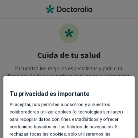
Men
Dietista Nutricionista • Barcelona, Barcelona
Cuida de tu salud
Encuentra los mejores especialistas y pide cita.
Descarga la App y accede gratuitamente a funciones
exclusivas para ti:
Tu privacidad es importante
Gestiona tus visitas fácilmente
Al aceptar, nos permites a nosotros y a nuestros
colaboradores utilizar cookies (o tecnologías similares)
Envía mensajes a tus especialistas
para recopilar datos con fines estadísiticos y ofrecer
contenidos basados en tus hábitos de navegación. Si
Recibe recordatorios y notificaciones
rechazas todas las cookies, solo utilizaremos las