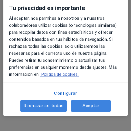
817 opiniones
Tu privacidad es importante
Paseo de la Victoria s/n. Hospital Cruz Roja, Córdoba, Córdoba
•
Mapa
ENDICOR Consultas digestivas de Córdoba
Al aceptar, nos permites a nosotros y a nuestros
4.6 y 4.8 de valoración media en Google Play y Apple
colaboradores utilizar cookies (o tecnologías similares)
Acepta Sersanet
Store
para recopilar datos con fines estadísiticos y ofrecer
Primera visita Aparato Digestivo
contenidos basados en tus hábitos de navegación. Si
Este especialista no ofrece reserva de cita online en esta dirección.
rechazas todas las cookies, solo utilizaremos las
necesarias para el correcto uso de nuestra página.
Pedir una cita
Puedes retirar tu consentimiento o actualizar tus
preferencias en cualquier momento desde ajustes. Más
información en
Política de cookies.
Configurar
Rechazarlas todas
Aceptar
Dra. Rebeca Ruiz Morales