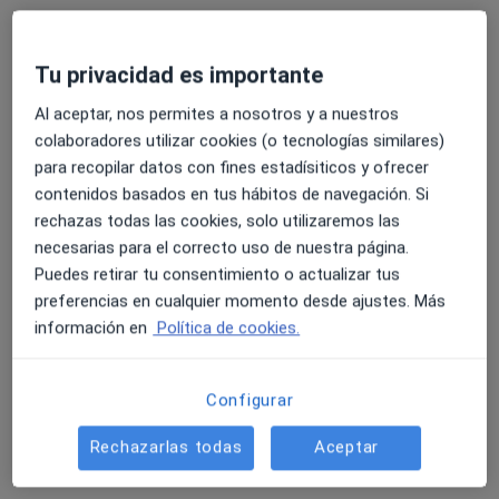
Tu privacidad es importante
Clínica Altabix
Al aceptar, nos permites a nosotros y a nuestros
·
Ver más
Digestólogo, Analista clínico, Enfermero
colaboradores utilizar cookies (o tecnologías similares)
1871 opiniones
para recopilar datos con fines estadísiticos y ofrecer
contenidos basados en tus hábitos de navegación. Si
Av, d'Alacant, 86, Elche
•
Mapa
rechazas todas las cookies, solo utilizaremos las
Clínica Altabix
necesarias para el correcto uso de nuestra página.
Primera visita Aparato Digestivo
desde 90 €
Puedes retirar tu consentimiento o actualizar tus
preferencias en cualquier momento desde ajustes. Más
información en
Política de cookies.
Juan Carlos Penalva
Polo
Digestólogo
Configurar
Ningún profesional de este centro tiene citas disponibles
Rechazarlas todas
Aceptar
Mostrar perfil