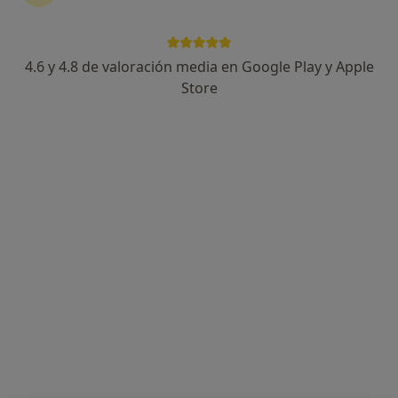
Juan Carlos Penalva Polo
·
Ver más
Digestólogo
4.6 y 4.8 de valoración media en Google Play y Apple
284 opiniones
Store
Dirección 1
Dirección 2
Av, d'Alacant, 86, Elche
•
Mapa
Clínica Altabix
Primera visita Aparato Digestivo
desde 90 €
Este especialista no ofrece reserva de cita online en esta dirección.
Pedir una cita