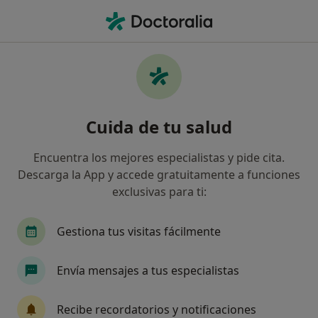
Men
Digestólogo • Elche, Alicante
Filtros
Seguro
Mapa
Digestólogos en Elche
Cuida de tu salud
Así organizamos los resultados
Encuentra los mejores especialistas y pide cita.
Descarga la App y accede gratuitamente a funciones
¿Cuál es tu compañía aseguradora?
exclusivas para ti:
Gestiona tus visitas fácilmente
Envía mensajes a tus especialistas
Recibe recordatorios y notificaciones