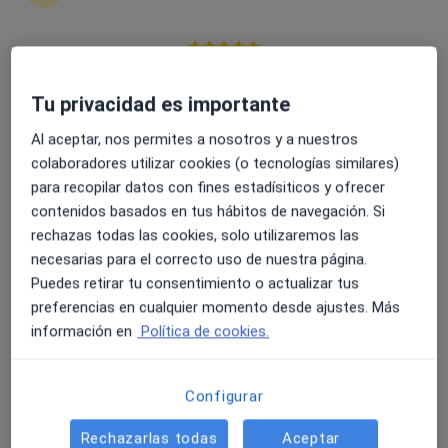
6 opiniones
Calle de la Granja, 8, Madrid
•
Mapa
4.6 y 4.8 de valoración media en Google Play y Apple
Viamed Hospital- Santa Elena
Store
Tu privacidad es importante
Acepta Igualatorio Asturias
Al aceptar, nos permites a nosotros y a nuestros
Visita Aparato Digestivo
colaboradores utilizar cookies (o tecnologías similares)
Este especialista no ofrece reserva de cita online en esta dirección.
para recopilar datos con fines estadísiticos y ofrecer
contenidos basados en tus hábitos de navegación. Si
Pedir una cita
rechazas todas las cookies, solo utilizaremos las
necesarias para el correcto uso de nuestra página.
Puedes retirar tu consentimiento o actualizar tus
preferencias en cualquier momento desde ajustes. Más
información en
Política de cookies.
Configurar
Rechazarlas todas
Aceptar