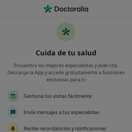
Men
Digestólogo • Madrid, Madrid
Filtros
Seguro:
Igualatorio Asturias
Digestólogos de Igualatorio Asturias en
Cuida de tu salud
Madrid
Así organizamos los resultados
Encuentra los mejores especialistas y pide cita.
Descarga la App y accede gratuitamente a funciones
exclusivas para ti:
Gestiona tus visitas fácilmente
Envía mensajes a tus especialistas
Dr. Miguel Soler Góngora
Recibe recordatorios y notificaciones
·
Ver más
Digestólogo