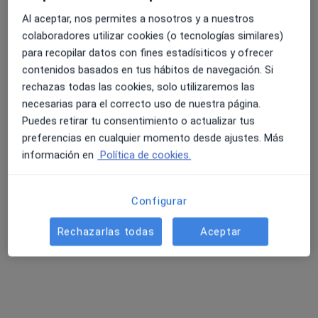
Al aceptar, nos permites a nosotros y a nuestros
Dr. Juan A. Díaz Acosta
colaboradores utilizar cookies (o tecnologías similares)
·
Ver más
Digestólogo
para recopilar datos con fines estadísiticos y ofrecer
5 opiniones
contenidos basados en tus hábitos de navegación. Si
rechazas todas las cookies, solo utilizaremos las
La Orotava
•
Mapa
necesarias para el correcto uso de nuestra página.
Consulta privada
Puedes retirar tu consentimiento o actualizar tus
Visita Aparato Digestivo
Precio sin especificar
preferencias en cualquier momento desde ajustes. Más
Este especialista no ofrece reserva de cita online en esta dirección.
información en
Política de cookies.
Pedir una cita
Configurar
Rechazarlas todas
Aceptar