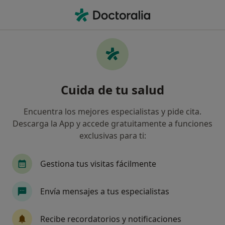
Men
Digestólogo • Puerto de la Cruz, Santa Cruz de Tenerife
Filtros
Seguro
Mapa
Digestólogos en Puerto de la Cruz
Cuida de tu salud
Así organizamos los resultados
Encuentra los mejores especialistas y pide cita.
Descarga la App y accede gratuitamente a funciones
¿Cuál es tu compañía aseguradora?
exclusivas para ti:
Sanitas
HNA - Hermandad Arquitectos
Ne
Gestiona tus visitas fácilmente
Envía mensajes a tus especialistas
Recibe recordatorios y notificaciones