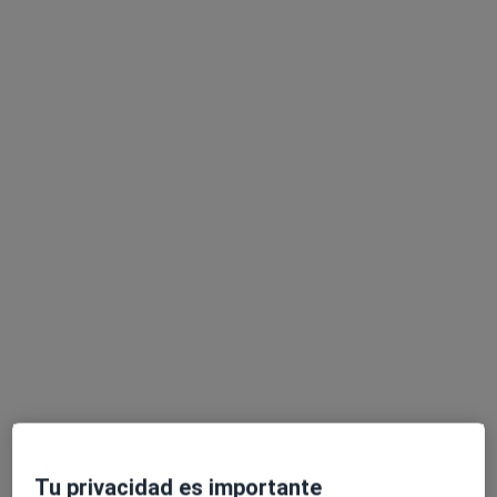
Dr. Antonio Sanchez Del Rio Garcia
·
Ver más
Digestólogo
8 opiniones
Calle Luis Rodriguez Figueroa 4 Edf. Bellaterra, Puerto de la Cruz
•
Mapa
Centro Medico Tucán
Visita Aparato Digestivo
Precio sin especificar
Este especialista no ofrece reserva de cita online en esta dirección.
Pedir una cita
Tu privacidad es importante