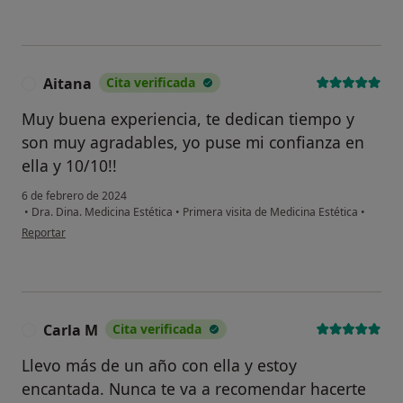
Aitana
Cita verificada
A
Muy buena experiencia, te dedican tiempo y
son muy agradables, yo puse mi confianza en
ella y 10/10!!
6 de febrero de 2024
•
Dra. Dina. Medicina Estética
•
Primera visita de Medicina Estética
•
en opinión del usuario Aitana
Reportar
Carla M
Cita verificada
C
Llevo más de un año con ella y estoy
encantada. Nunca te va a recomendar hacerte