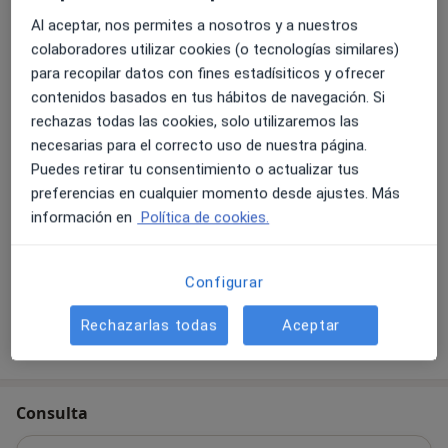
Al aceptar, nos permites a nosotros y a nuestros
Tratamientos con Neurotoxina
colaboradores utilizar cookies (o tecnologías similares)
Desde 0 €
Detalles
para recopilar datos con fines estadísiticos y ofrecer
contenidos basados en tus hábitos de navegación. Si
rechazas todas las cookies, solo utilizaremos las
Tratamientos anticelulíticos
necesarias para el correcto uso de nuestra página.
Detalles
Puedes retirar tu consentimiento o actualizar tus
preferencias en cualquier momento desde ajustes. Más
Tratamiento para hipotrofia de labios (labios finos)
información en
Política de cookies.
Detalles
+ 20 servicios
Configurar
Rechazarlas todas
Aceptar
¿Cómo funcionan los precios?
Consulta