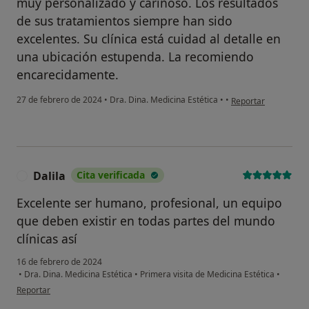
muy personalizado y cariñoso. Los resultados
de sus tratamientos siempre han sido
excelentes. Su clínica está cuidad al detalle en
una ubicación estupenda. La recomiendo
encarecidamente.
en opinión del usuar
27 de febrero de 2024
•
Dra. Dina. Medicina Estética
•
•
Reportar
Dalila
Cita verificada
D
Excelente ser humano, profesional, un equipo
que deben existir en todas partes del mundo
clínicas así
16 de febrero de 2024
•
Dra. Dina. Medicina Estética
•
Primera visita de Medicina Estética
•
en opinión del usuario Dalila
Reportar