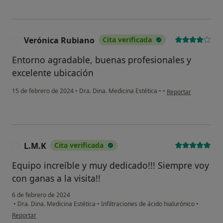
Verónica Rubiano
Cita verificada
V
Entorno agradable, buenas profesionales y
excelente ubicación
en opinión del usua
15 de febrero de 2024
•
Dra. Dina. Medicina Estética
•
•
Reportar
L.M.K
Cita verificada
L
Equipo increíble y muy dedicado!!! Siempre voy
con ganas a la visita!!
6 de febrero de 2024
•
Dra. Dina. Medicina Estética
•
Infiltraciones de ácido hialurónico
•
en opinión del usuario L.M.K
Reportar