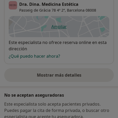
Dra. Dina. Medicina Estética
Passeig de Gràcia 78 4º 2ª,
Barcelona
08008
Ampliar
se abre en una nueva pestañ
Disponibilidad
Este especialista no ofrece reserva online en esta
dirección
¿Qué puedo hacer ahora?
Mostrar más detalles
sobre la dirección
No se aceptan aseguradoras
Este especialista solo acepta pacientes privados.
Puedes pagar la cita de forma privada, o buscar otro
especialista que acepte tu aseguradora.