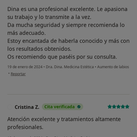
Dina es una profesional excelente. Le apasiona
su trabajo y lo transmite a la vez.
Da mucha seguridad y siempre recomienda lo
más adecuado.
Estoy encantada de haberla conocido y más con
los resultados obtenidos.
Os recomiendo que paséis por su consulta.
19 de enero de 2024
•
Dra. Dina. Medicina Estética
•
Aumento de labios
en opinión del usuario Noelia
•
Reportar
Cristina Z.
Cita verificada
C
Atención excelente y tratamientos altamente
profesionales.
en opinión del usuario