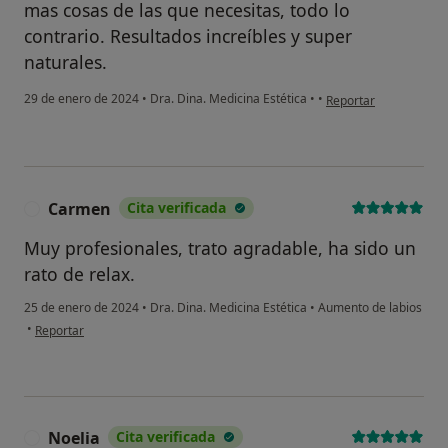
mas cosas de las que necesitas, todo lo
contrario. Resultados increíbles y super
naturales.
en opinión del usuari
29 de enero de 2024
•
Dra. Dina. Medicina Estética
•
•
Reportar
Carmen
Cita verificada
C
Muy profesionales, trato agradable, ha sido un
rato de relax.
25 de enero de 2024
•
Dra. Dina. Medicina Estética
•
Aumento de labios
en opinión del usuario Carmen
•
Reportar
Noelia
Cita verificada
N