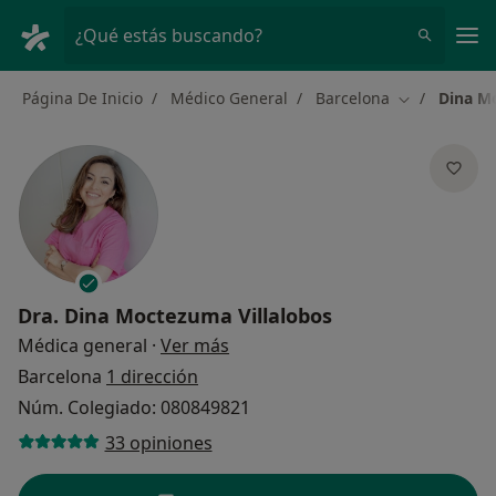
Men
¿Qué estás buscando?
Página De Inicio
Médico General
Barcelona
Dina M
Cambiar de 
Dra.
Dina Moctezuma Villalobos
sobre las especializaciones
Médica general
·
Ver más
Barcelona
1 dirección
Núm. Colegiado: 080849821
33 opiniones