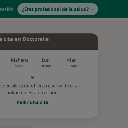
 sesión
¿Eres profesional de la salud?
 cita en Doctoralia
Mañana
Lun
Mar
Mié
Jue
9 Ago
10 Ago
11 Ago
12 Ago
13 Ag
especialista no ofrece reserva de cita
online en esta dirección.
Pedir una cita