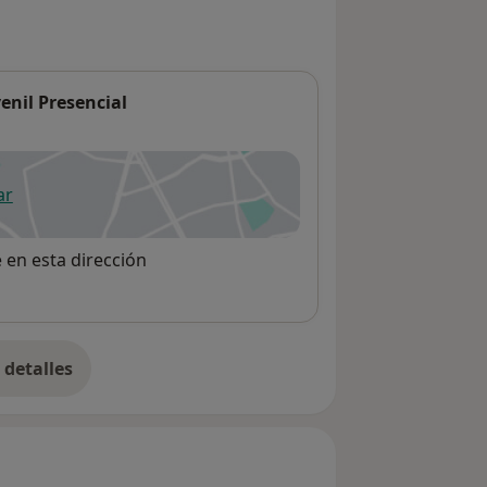
venil Presencial
ar
 abre en una nueva pestaña
e en esta dirección
detalles
bre la dirección