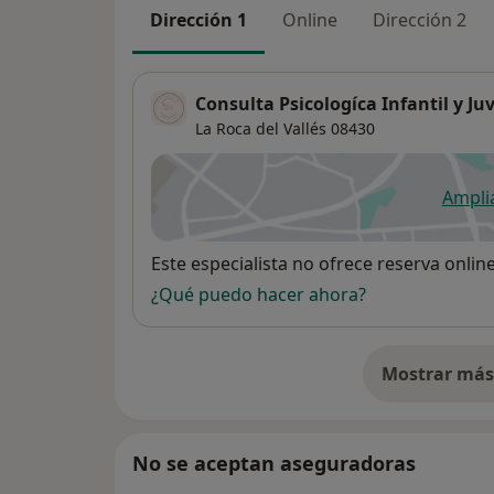
Dirección 1
Online
Dirección 2
Consulta Psicologíca Infantil y Ju
La Roca del Vallés
08430
Ampli
se
Disponibilidad
Este especialista no ofrece reserva onlin
¿Qué puedo hacer ahora?
Mostrar más 
so
No se aceptan aseguradoras