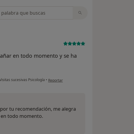
opiniones
pañar en todo momento y se ha
en opinión del usuario A.L
Visitas sucesivas Psicología
•
Reportar
 por tu recomendación, me alegra
a en todo momento.