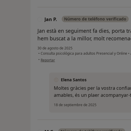
Jan P.
Número de teléfono verificado
J
Jan està en seguiment fa dies, porta tr
hem buscat a la millor, molt recomen
30 de agosto de 2025
•
Consulta psicológica para adultos Presencial y Online
•
en opinión del usuario Jan P.
•
Reportar
Elena Santos
Moltes gràcies per la vostra confia
amables, és un plaer acompanyar-t
18 de septiembre de 2025