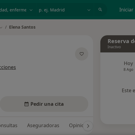
dad, enfermedad o nombre
p. ej. Madrid
Iniciar
Elena Santos
Cambiar de ciudad
Reserva de
Inactivo
 las especializaciones
Hoy
cciones
8 Ago
Este 
Pedir una cita
nsultas
Aseguradoras
Opiniones (33)