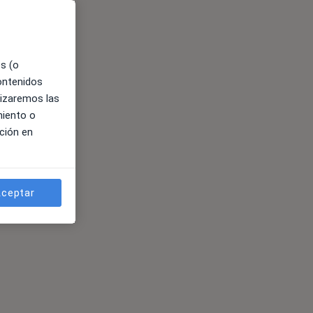
es (o
contenidos
lizaremos las
miento o
ción en
ceptar