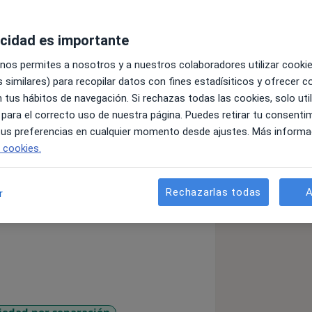
acidad es importante
n la atención a niños, adolescentes y
 nos permites a nosotros y a nuestros colaboradores utilizar cooki
Psicología Infantojuvenil, y formación
 similares) para recopilar datos con fines estadísiticos y ofrecer 
ógica, intervención en trastornos del
 tus hábitos de navegación. Si rechazas todas las cookies, solo uti
ción a padres.
 para el correcto uso de nuestra página. Puedes retirar tu consenti
rsonalizado, adaptando cada
 tus preferencias en cualquier momento desde ajustes. Más informa
a persona y su etapa vital. Acompaño
e cookies.
resión, miedos, problemas de
a, relaciones familiares o duelos, tanto
s.
Rechazarlas todas
A
r
 el trabajo individual con la
na comunicación fluida para favorecer
r. También realizo reeducación
lexia o dificultades de aprendizaje.
sional, seguro y cercano, donde cada
endida y acompañada a su ritmo.