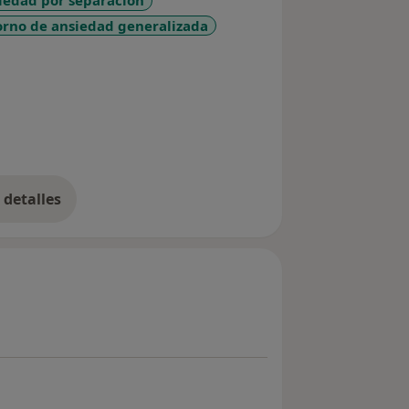
iedad por separación
orno de ansiedad generalizada
ases
detalles
bre la experiencia