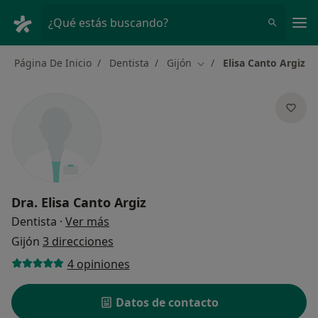
Men
¿Qué estás buscando?
Página De Inicio
Dentista
Gijón
Elisa Canto Argiz
Cambiar de ciudad
Dra.
Elisa Canto Argiz
sobre las especializaciones
Dentista
·
Ver más
Gijón
3 direcciones
4 opiniones
Datos de contacto