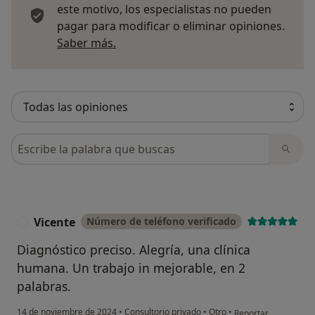
este motivo, los especialistas no pueden
pagar para modificar o eliminar opiniones.
Más información sobre opiniones
Saber más.
Busca en opiniones
Vicente
Número de teléfono verificado
V
Diagnóstico preciso. Alegría, una clínica
humana. Un trabajo in mejorable, en 2
palabras.
en opinión del usuar
14 de noviembre de 2024
•
Consultorio privado
•
Otro
•
Reportar