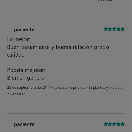
paciente
P
Lo mejor:
Buen tratamiento y buena relación precio
calidad
Podría mejorar:
Bien en general
25 de septiembre de 2017
•
Consultorio privado
•
Implantes y protesis
en opinión del usuario paciente
•
Reportar
paciente
P