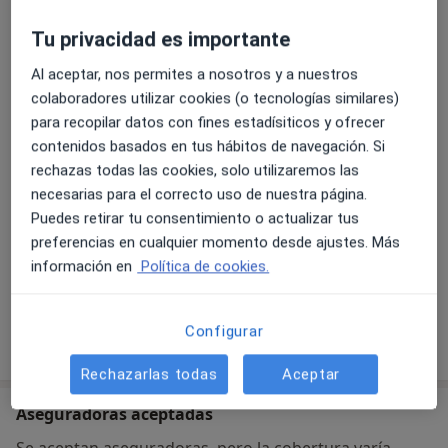
Tu privacidad es importante
Consultorio privado
AVDA. DE PABLO IGLESIAS, 90 - BAJO,
Gijon-Este
,
Al aceptar, nos permites a nosotros y a nuestros
Gijón
33204
colaboradores utilizar cookies (o tecnologías similares)
para recopilar datos con fines estadísiticos y ofrecer
contenidos basados en tus hábitos de navegación. Si
Ampliar
se abre en una nueva pestañ
rechazas todas las cookies, solo utilizaremos las
necesarias para el correcto uso de nuestra página.
Disponibilidad
Este especialista no ofrece reserva online en esta
Puedes retirar tu consentimiento o actualizar tus
dirección
preferencias en cualquier momento desde ajustes. Más
¿Qué puedo hacer ahora?
información en
Política de cookies.
Configurar
Mostrar más detalles
sobre la dirección
Rechazarlas todas
Aceptar
Aseguradoras aceptadas
Se aceptan aseguradoras, pero la cobertura varía