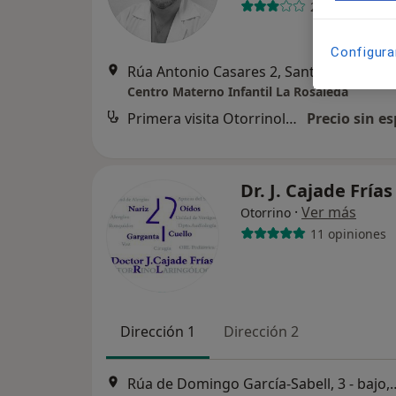
2 opiniones
Configura
Rúa Antonio Casares 2, Santiago de Compos
Centro Materno Infantil La Rosaleda
Primera visita Otorrinolaringología
Precio sin es
Dr. J. Cajade Fría
·
Ver más
Otorrino
11 opiniones
Dirección 1
Dirección 2
Rúa de Domingo García-Sabell, 3 -