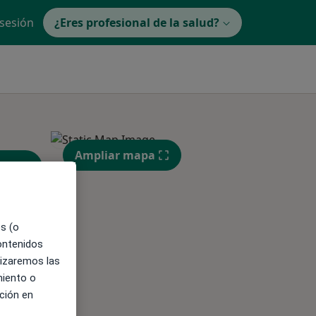
 sesión
¿Eres profesional de la salud?
Ampliar mapa
es (o
contenidos
lizaremos las
ible
miento o
ción en