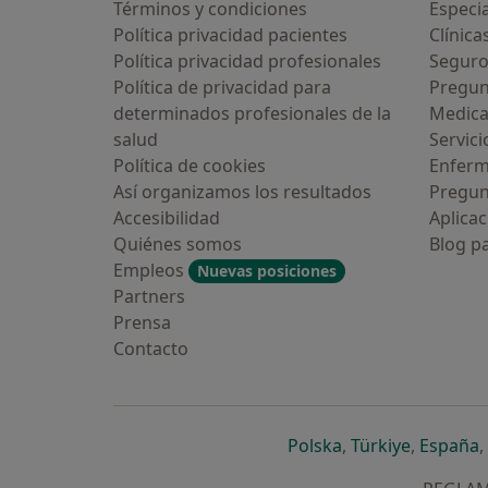
Términos y condiciones
Especia
Política privacidad pacientes
Clínica
Política privacidad profesionales
Seguro
Política de privacidad para
Pregun
determinados profesionales de la
Medic
salud
Servici
Política de cookies
Enfer
Así organizamos los resultados
Pregun
Accesibilidad
Aplicac
Quiénes somos
Blog p
Empleos
Nuevas posiciones
Partners
Prensa
Contacto
se abre en una n
se abre 
s
Polska
,
Türkiye
,
España
,