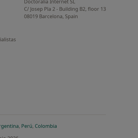
Doctoralia Internet SL
C/ Josep Pla 2 - Building B2, floor 13
08019 Barcelona, Spain
alistas
estaña
 nueva pestaña
n una nueva pestaña
 abre en una nueva pestaña
se abre en una nueva pestaña
se abre en una nueva pestaña
se abre en una nueva pestaña
rgentina
,
Perú
,
Colombia