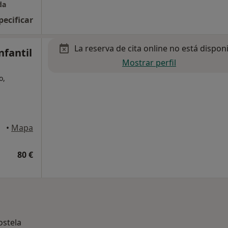
da
pecificar
La reserva de cita online no está dispon
nfantil
Mostrar perfil
o,
tela
•
Mapa
80 €
stela