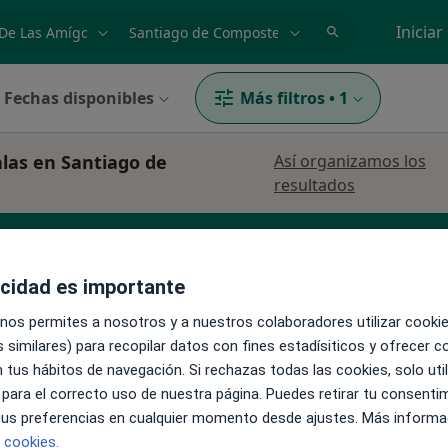
dad, enfermedad o nombre
p. ej. Madrid
Iniciar
Fechas disponibles
Más filtros
•
1
alas en Santiago de
Así organizamos los
resultados
acidad es importante
 clínico
Patólogo
Anestesista
Ver más
 nos permites a nosotros y a nuestros colaboradores utilizar cooki
 similares) para recopilar datos con fines estadísiticos y ofrecer 
 tus hábitos de navegación. Si rechazas todas las cookies, solo uti
La reserva de cita online no está dispon
dez
 para el correcto uso de nuestra página. Puedes retirar tu consenti
Pedir una cita
 tus preferencias en cualquier momento desde ajustes. Más informa
e cookies.