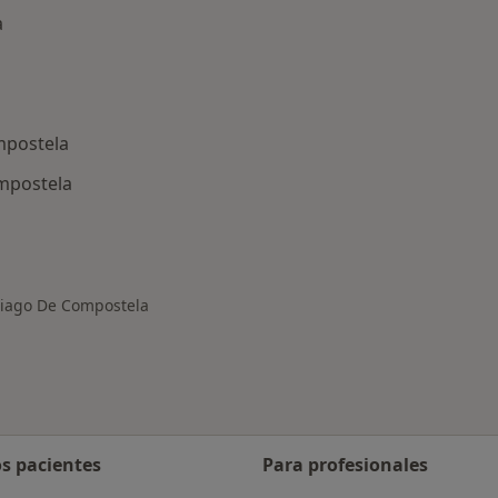
a
mpostela
mpostela
rmedades en Santiago de Compostela
tiago De Compostela
os pacientes
Para profesionales