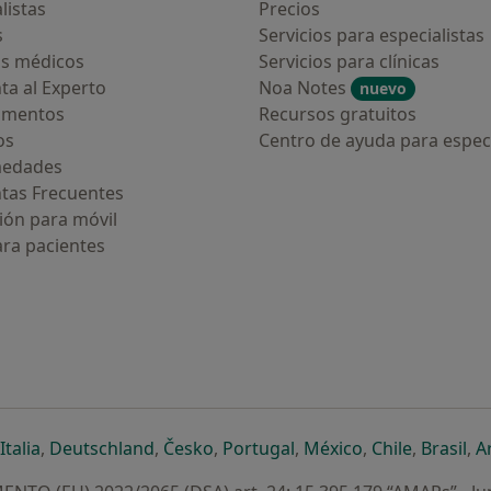
listas
Precios
s
Servicios para especialistas
s médicos
Servicios para clínicas
ta al Experto
Noa Notes
nuevo
amentos
Recursos gratuitos
os
Centro de ayuda para especi
medades
tas Frecuentes
ión para móvil
ara pacientes
ueva pestaña
en una nueva pestaña
e abre en una nueva pestaña
se abre en una nueva pestaña
se abre en una nueva pestaña
se abre en una nueva pestaña
se abre en una nueva p
se abre en una
se abre e
se
Italia
,
Deutschland
,
Česko
,
Portugal
,
México
,
Chile
,
Brasil
,
A