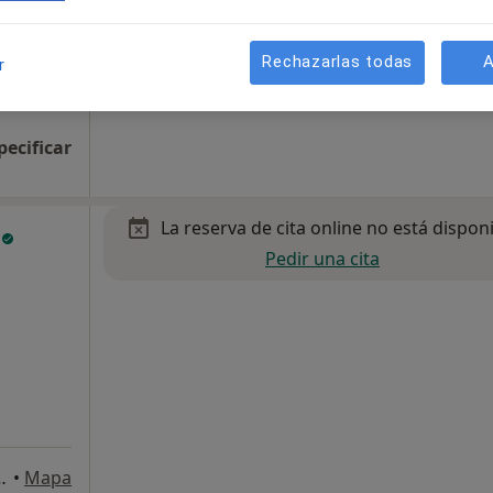
Rechazarlas todas
A
r
tela
•
Mapa
pecificar
La reserva de cita online no está dispon
s
Pedir una cita
 bajo, Santiago de Compostela
•
Mapa