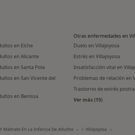
Otras enfermedades en Vil
dultos en Elche
Duelo en Villajoyosa
dultos en Alicante
Estrés en Villajoyosa
dultos en Santa Pola
Insatisfacción vital en Vill
dultos en San Vicente del
Problemas de relación en V
Trastorno de estrés postra
dultos en Benissa
Ver más (15)
Más en esta categor
canas a Villajoyosa
Y Maltrato En La Infancia De Adultos
Villajoyosa
Cambiar de ciudad
Cambiar de 