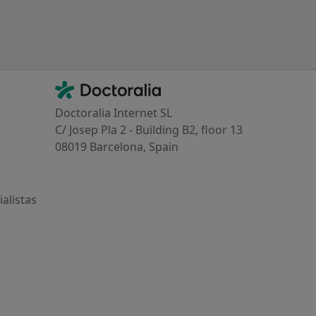
Contacto
Doctoralia - Página de inicio
Doctoralia Internet SL
C/ Josep Pla 2 - Building B2, floor 13
08019 Barcelona, Spain
alistas