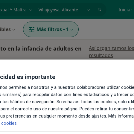
dad, enfermedad o nombre
p. ej. Madrid
Iniciar
ibles
Más filtros
•
1
to en la infancia de adultos en
Así organizamos lo
resultados
acidad es importante
 nos permites a nosotros y a nuestros colaboradores utilizar cooki
 similares) para recopilar datos con fines estadísiticos y ofrecer 
 tus hábitos de navegación. Si rechazas todas las cookies, solo uti
 para el correcto uso de nuestra página. Puedes retirar tu consenti
La reserva de cita online no está dispon
 tus preferencias en cualquier momento desde ajustes. Más informa
Pedir una cita
e cookies.