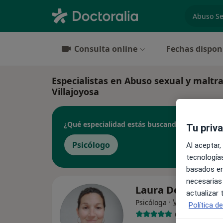
especiali
Consulta online
Fechas dispon
Especialistas en Abuso sexual y maltra
Villajoyosa
¿Qué especialidad estás buscando?
Tu priv
Psicólogo
Al aceptar,
tecnologías
basados en
necesarias
Laura Devesa
actualizar
·
Ver más
Psicóloga
Política d
6 opiniones