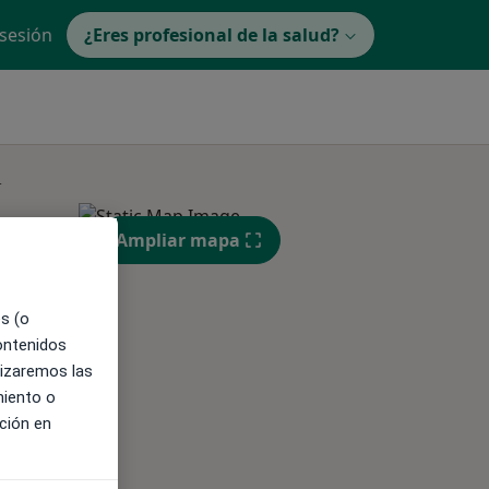
 sesión
¿Eres profesional de la salud?
s
Ampliar mapa
es (o
contenidos
lizaremos las
miento o
ible
ción en