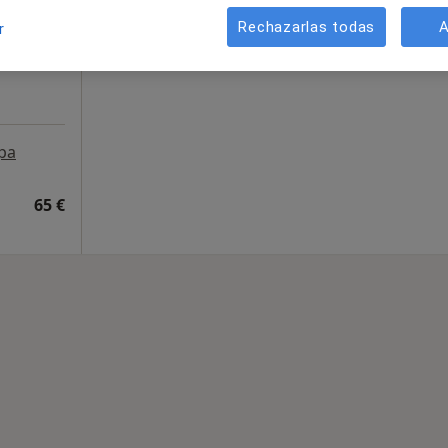
Rechazarlas todas
A
r
pa
65 €