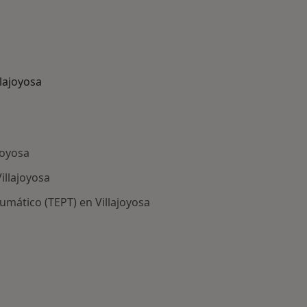
lajoyosa
ajoyosa
illajoyosa
umático (TEPT) en Villajoyosa
ía: Otras enfermedades en Villajoyosa
ciudad