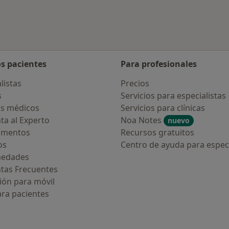
os pacientes
Para profesionales
listas
Precios
s
Servicios para especialistas
s médicos
Servicios para clínicas
ta al Experto
Noa Notes
nuevo
amentos
Recursos gratuitos
os
Centro de ayuda para especi
medades
tas Frecuentes
ión para móvil
ara pacientes