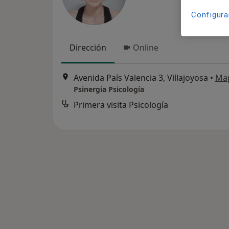
Configura
Dirección
Online
Avenida País Valencia 3, Villajoyosa
•
Ma
Psinergia Psicología
Primera visita Psicología