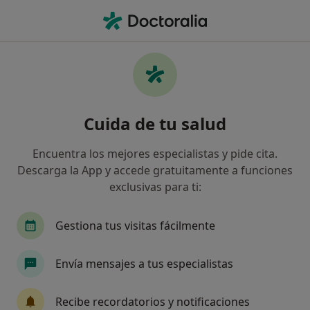
Men
Adicción A La Comida • Palma de Mallorca, Islas Baleares
Filtros
• 1
Mapa
Especialistas en Adicción a la comida en
Cuida de tu salud
Palma de Mallorca
Así organizamos los resultados
Encuentra los mejores especialistas y pide cita.
Descarga la App y accede gratuitamente a funciones
exclusivas para ti:
¿Qué especialidad estás buscando?
Psicólogo
Sexólogo
Dietista Nutricionista
Gestiona tus visitas fácilmente
Envía mensajes a tus especialistas
Recibe recordatorios y notificaciones