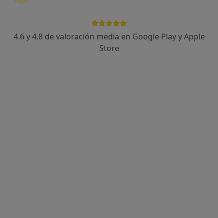
4.6 y 4.8 de valoración media en Google Play y Apple
Store
Opción de pago online
Dra. María Sol Stagnitto
·
Ver más
Psicóloga
47 opiniones
Dirección
Online
Avinguda de Jaume III, 17, Entresuelo, puerta N., Palma de Mallorca
•
Mapa
Palma, Palma de Mallorca, España | Psicología Cognitiva Ansiedad.
Primera visita Psicología
70 €
Este especialista no ofrece reserva de cita online en esta dirección.
Pedir una cita