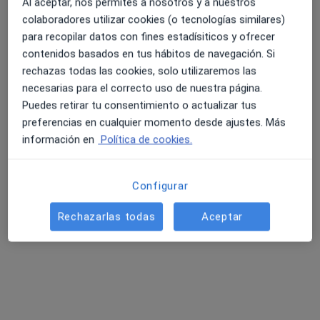
Al aceptar, nos permites a nosotros y a nuestros
colaboradores utilizar cookies (o tecnologías similares)
Dirección
Online
para recopilar datos con fines estadísiticos y ofrecer
contenidos basados en tus hábitos de navegación. Si
rechazas todas las cookies, solo utilizaremos las
Carrer de la Indústria, 18, 07013 Palma, Illes Balears, Palma de Mallorca
•
Mapa
necesarias para el correcto uso de nuestra página.
Nutricionista Integral Mallorca
Puedes retirar tu consentimiento o actualizar tus
Consulta online
65 €
preferencias en cualquier momento desde ajustes. Más
Este especialista no ofrece reserva de cita online en esta dirección.
información en
Política de cookies.
Pedir una cita
Configurar
Rechazarlas todas
Aceptar