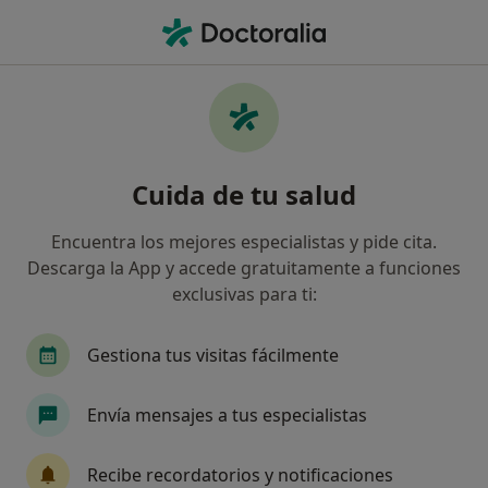
Men
Dietista Nutricionista • Palma de Mallorca, Islas Baleares
Filtros
Seguro
Mapa
Dietistas y nutricionistas en Palma de
Cuida de tu salud
Mallorca
Así organizamos los resultados
Encuentra los mejores especialistas y pide cita.
Descarga la App y accede gratuitamente a funciones
exclusivas para ti:
¿Cuál es tu compañía aseguradora?
Gestiona tus visitas fácilmente
Envía mensajes a tus especialistas
Recibe recordatorios y notificaciones