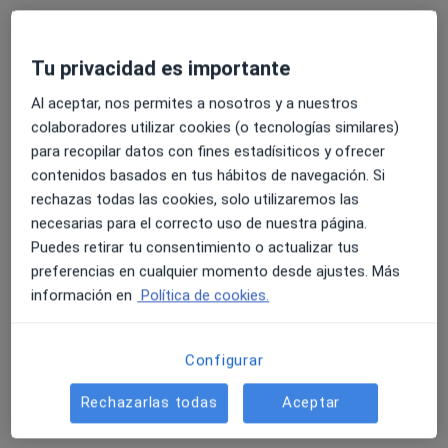
Pedir una cita
Tu privacidad es importante
Al aceptar, nos permites a nosotros y a nuestros
colaboradores utilizar cookies (o tecnologías similares)
para recopilar datos con fines estadísiticos y ofrecer
contenidos basados en tus hábitos de navegación. Si
rechazas todas las cookies, solo utilizaremos las
necesarias para el correcto uso de nuestra página.
Opción de pago online
Puedes retirar tu consentimiento o actualizar tus
Teresa Bonnin Sánchez
preferencias en cualquier momento desde ajustes. Más
·
Ver más
Dietista nutricionista
información en
Política de cookies.
322 opiniones
Dirección 1
Dirección 2
Online
Configurar
Rechazarlas todas
Aceptar
ARXIDUC LLUIS SALVADOR 79, Palma de Mallorca
•
Mapa
Sanudiet