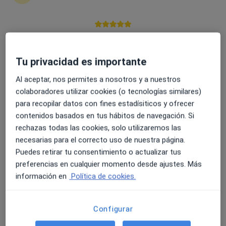
4.6 y 4.8 de valoración media en Google Play y Apple
Macarena Rosa Cortés
Store
·
Ver más
Psicóloga
Tu privacidad es importante
35 opiniones
Al aceptar, nos permites a nosotros y a nuestros
Dirección
Online
colaboradores utilizar cookies (o tecnologías similares)
para recopilar datos con fines estadísiticos y ofrecer
contenidos basados en tus hábitos de navegación. Si
C/ San Miguel, 22, Arahal El
•
Mapa
rechazas todas las cookies, solo utilizaremos las
Vitalia Clínica, Centro Especialidades Arahal (Sevilla)
necesarias para el correcto uso de nuestra página.
Primera visita Psicología
60 €
Puedes retirar tu consentimiento o actualizar tus
Este especialista no ofrece reserva de cita online en esta dirección.
preferencias en cualquier momento desde ajustes. Más
información en
Política de cookies.
Pedir una cita
Configurar