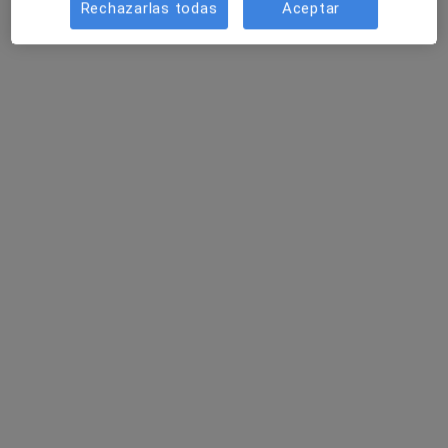
Rechazarlas todas
Aceptar
Sara Lobato
·
Ver más
Psicóloga
42 opiniones
Dirección
Online
C/ La Venta, 17, Arahal El
•
Mapa
Arahal- Lobato Psicología
Consulta online
70 €
Este especialista no ofrece reserva de cita online en esta dirección.
Pedir una cita