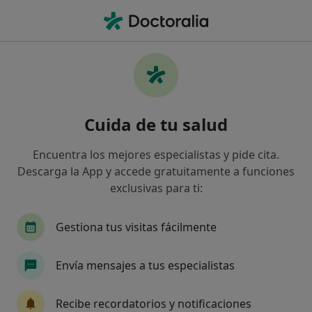
Men
Agresividad • Arahal El, Sevilla
Filtros
• 1
Mapa
Especialistas en Agresividad en Arahal El
Cuida de tu salud
Así organizamos los resultados
Encuentra los mejores especialistas y pide cita.
Descarga la App y accede gratuitamente a funciones
¿Qué especialidad estás buscando?
exclusivas para ti:
Psicólogo
Gestiona tus visitas fácilmente
Envía mensajes a tus especialistas
Recibe recordatorios y notificaciones