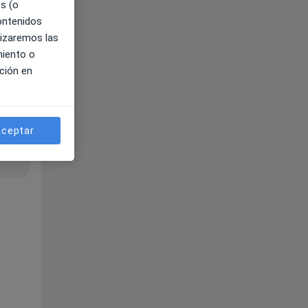
es (o
contenidos
lizaremos las
miento o
ción en
ceptar
ible