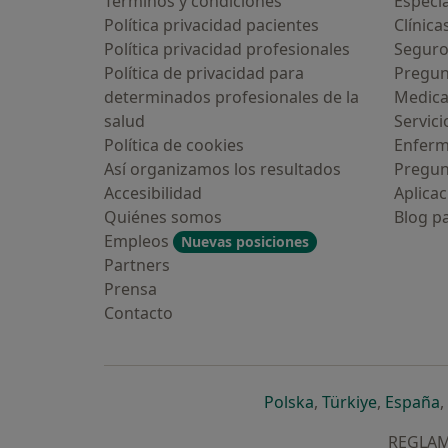
Términos y condiciones
Especia
Política privacidad pacientes
Clínica
Política privacidad profesionales
Seguro
Política de privacidad para
Pregun
determinados profesionales de la
Medic
salud
Servici
Política de cookies
Enfer
Así organizamos los resultados
Pregun
Accesibilidad
Aplicac
Quiénes somos
Blog p
Empleos
Nuevas posiciones
Partners
Prensa
Contacto
se abre en una n
se abre 
s
Polska
,
Türkiye
,
España
,
REGLAME