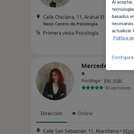
Al aceptar,
tecnologías
Calle Chiclana, 11, Arahal El
•
Mapa
basados en
Nexo Centro de Psicología
necesarias
actualizar
Primera visita Psicología
Política d
Configura
Mercedes Díaz Sá
·
Ver más
Psicóloga
50 opiniones
Dirección
Online
Calle San Sebastián 11, Marchena
•
Map