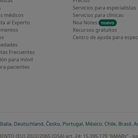
listas
Precios
s
Servicios para especialistas
s médicos
Servicios para clínicas
ta al Experto
Noa Notes
nuevo
amentos
Recursos gratuitos
os
Centro de ayuda para especi
medades
tas Frecuentes
ión para móvil
ara pacientes
ueva pestaña
en una nueva pestaña
e abre en una nueva pestaña
se abre en una nueva pestaña
se abre en una nueva pestaña
se abre en una nueva pestaña
se abre en una nueva p
se abre en una
se abre e
se
Italia
,
Deutschland
,
Česko
,
Portugal
,
México
,
Chile
,
Brasil
,
A
NTO (EU) 2022/2065 (DSA) art. 24: 15.395.179 “AMARs” - Ju