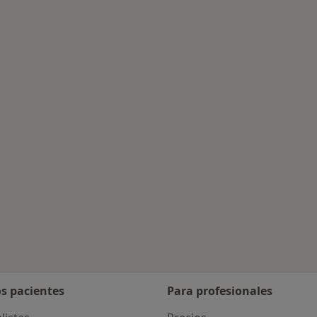
rcanas a Arahal El
os pacientes
Para profesionales