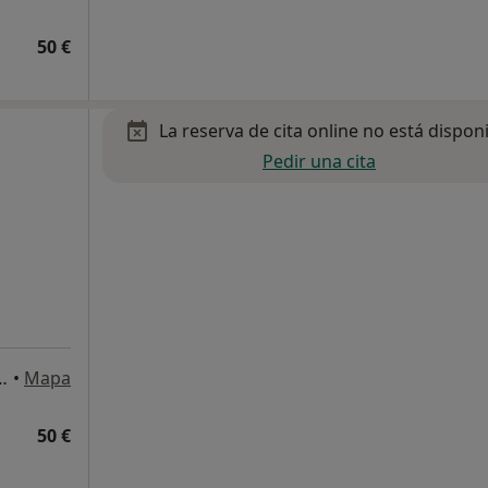
50 €
La reserva de cita online no está dispon
Pedir una cita
 y Minas, Sevilla, España, Villanueva del Rio y M
•
Mapa
50 €