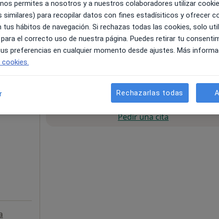
 nos permites a nosotros y a nuestros colaboradores utilizar cooki
 similares) para recopilar datos con fines estadísiticos y ofrecer 
 tus hábitos de navegación. Si rechazas todas las cookies, solo uti
 para el correcto uso de nuestra página. Puedes retirar tu consenti
 tus preferencias en cualquier momento desde ajustes. Más informa
55 €
e cookies.
Rechazarlas todas
A
r
La reserva de cita online no está dispon
nchez
Pedir una cita
a