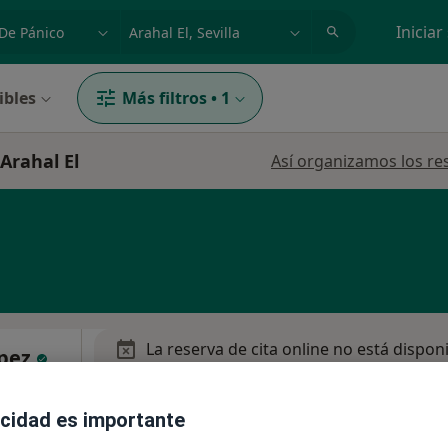
dad, enfermedad o nombre
p. ej. Madrid
Iniciar
ibles
Más filtros
•
1
Arahal El
Así organizamos los re
La reserva de cita online no está dispon
ópez
Pedir una cita
acidad es importante